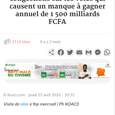
causent un manque à gagner
annuel de 1 500 milliards
FCFA
2110 Vues
Il y a 3 mois
Partager
Facebook
Twitter
Email
Gmail
Messen
W
© Koaci.com - jeudi 23 avril 2026 - 10:35
Visite de
sites
à Yop mercredi ( Ph KOACI)