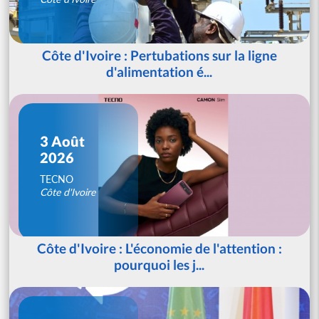
Côte d'Ivoire : Pertubations sur la ligne
d'alimentation é...
3 Août
2026
TECNO
Côte d'Ivoire
Côte d'Ivoire : L'économie de l'attention :
pourquoi les j...