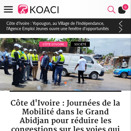
0
Côte d'Ivoire : CHU de Treichville, après la fronde, les agents
contractuels obtiennent un accord avec la direction sur les
arriérés du SMIG 2023
CÔTE D'IVOIRE
SOCIÉTÉ
Côte d'Ivoire : Journées de la
Mobilité dans le Grand
Abidjan pour réduire les
congestions sur les voies qui