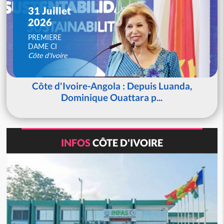
31 Juillet
2026
PREMIERE
DAME CI
Côte d'Ivoire
Côte d'Ivoire-Angola : Depuis Luanda,
Dominique Ouattara p...
INFOS
CÔTE D'IVOIRE