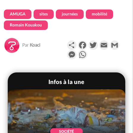
AMUGA
sites
journées
mobilité
Romain Kouakou
Partager
Facebook
Twitter
Email
Gmail
Par
Koaci
Messenger
WhatsApp
Infos à la une
SOCIÉTÉ