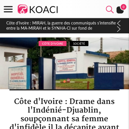
0
Côte d'Ivoire : Indépendance 2026, Thiam plaide pour un
environnement démocratique plus apaisé
CÔTE D'IVOIRE
SOCIÉTÉ
Côte d'Ivoire : Drame dans
l'Indénié-Djuablin,
soupçonnant sa femme
d'infidèle il la décapite avant