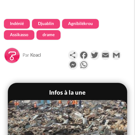
Indénié
Djuablin
Agnibilékrou
Assikasso
drame
Partager
Facebook
Twitter
Email
Gmail
Par
Koaci
Messenger
WhatsApp
Infos à la une