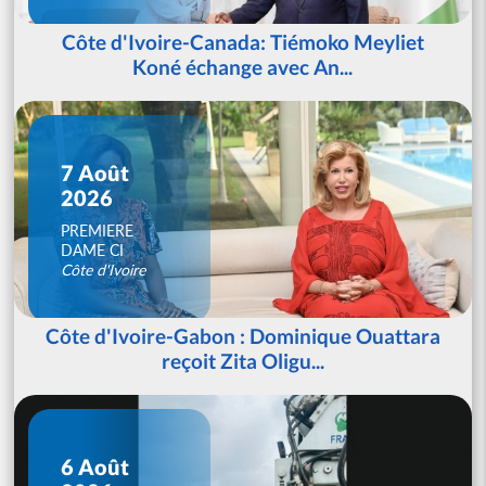
Côte d'Ivoire-Canada: Tiémoko Meyliet
Koné échange avec An...
7 Août
2026
PREMIERE
DAME CI
Côte d'Ivoire
Côte d'Ivoire-Gabon : Dominique Ouattara
reçoit Zita Oligu...
6 Août