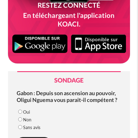
RESTEZ CONNECTÉ
En téléchargeant l'application
KOACI.
SONDAGE
Gabon : Depuis son ascension au pouvoir,
Oligui Nguema vous parait-il compétent ?
Oui
Non
Sans avis