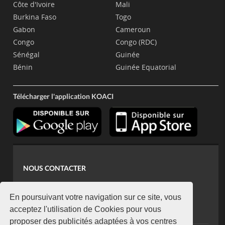
Côte d'Ivoire
Mali
Burkina Faso
Togo
Gabon
Cameroun
Congo
Congo (RDC)
Sénégal
Guinée
Bénin
Guinée Equatorial
Télécharger l'application KOACI
NOUS CONTACTER
contact@koaci.com
koaci@yahoo.fr
En poursuivant votre navigation sur ce site, vous
+225 07 08 85 52 93
acceptez l'utilisation de Cookies pour vous
proposer des publicités adaptées à vos centres