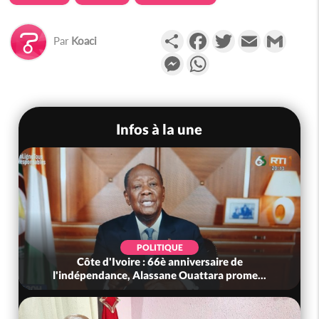
Partager
Facebook
Twitter
Email
Gmail
Par
Koaci
Messenger
WhatsApp
Infos à la une
POLITIQUE
Côte d'Ivoire : 66è anniversaire de
l'indépendance, Alassane Ouattara prome...