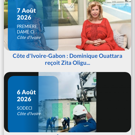
7 Août
2026
PREMIERE
DAME CI
Côte d'Ivoire
Côte d'Ivoire-Gabon : Dominique Ouattara
reçoit Zita Oligu...
6 Août
2026
SODECI
Côte d'Ivoire