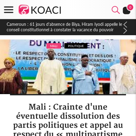
0
Côte d'Ivoire : Fin de la pagaille au PDCI-RDA, Lessiehi bannit
les mouvements sauvages
MALI
POLITIQUE
Mali : Crainte d'une
éventuelle dissolution des
partis politiques et appel au
respect du « multipartisme