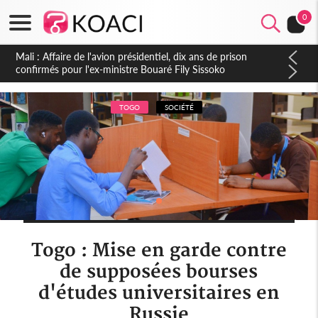
0
Nigeria : Le Togo et le Cameroun principaux acheteurs des
produits de la raffinerie Dangote en juillet
TOGO
SOCIÉTÉ
Togo : Mise en garde contre
de supposées bourses
d'études universitaires en
Russie