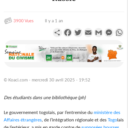
3900 Vues
Il y a 1 an
Partager
Facebook
Twitter
Email
Gmail
Messen
W
© Koaci.com - mercredi 30 avril 2025 - 19:52
Des étudiants dans une bibliothèque (ph)
Le gouvernement togolais, par l’entremise du
ministère des
Affaires étrangères
, de l’intégration régionale et des
Togo
lais
de l’extérieur, a mis en garde contre de
supposées bourses