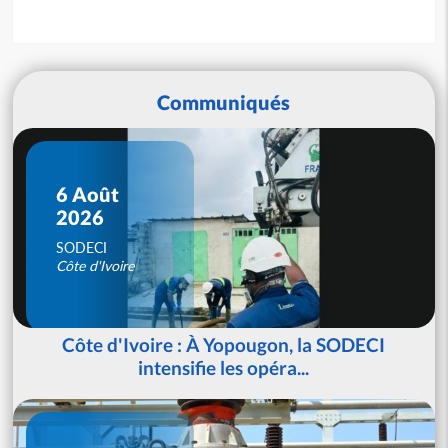
Communiqués
6 Août
2026
SODECI
Côte d'Ivoire
Côte d'Ivoire : À Yopougon, la SODECI
intensifie les opéra...