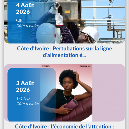
4 Août
2026
CIE
Côte d'Ivoire
Côte d'Ivoire : Pertubations sur la ligne
d'alimentation é...
3 Août
2026
TECNO
Côte d'Ivoire
Côte d'Ivoire : L'économie de l'attention :