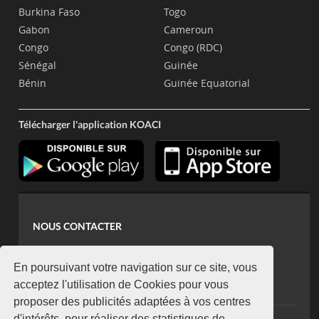
Burkina Faso
Togo
Gabon
Cameroun
Congo
Congo (RDC)
Sénégal
Guinée
Bénin
Guinée Equatorial
Télécharger l'application KOACI
NOUS CONTACTER
contact@koaci.com
koaci@yahoo.fr
En poursuivant votre navigation sur ce site, vous
+225 07 08 85 52 93
acceptez l'utilisation de Cookies pour vous
proposer des publicités adaptées à vos centres
d'intérêts, pour réaliser des statistiques de