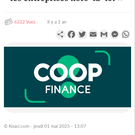
6222 Vues
Il y a 1 an
Partager
Facebook
Twitter
Email
Gmail
Messen
W
© Koaci.com - jeudi 01 mai 2025 - 13:07