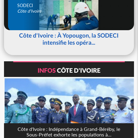
SODECI
Côte d'Ivoire
Côte d'Ivoire : À Yopougon, la SODECI
intensifie les opéra...
INFOS
CÔTE D'IVOIRE
Côte d'Ivoire : Indépendance à Grand-Béréby, le
Sous-Préfet exhorte les populations à...