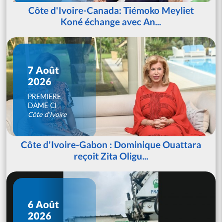
Côte d'Ivoire-Canada: Tiémoko Meyliet
Koné échange avec An...
7 Août
2026
PREMIERE
DAME CI
Côte d'Ivoire
Côte d'Ivoire-Gabon : Dominique Ouattara
reçoit Zita Oligu...
6 Août
2026