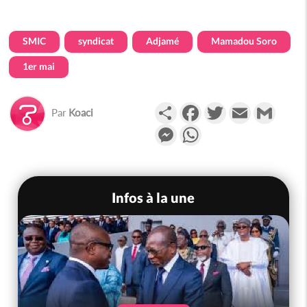
SMIC
syndicat
Adjamé
Mamadou Soro
1er mai
Partager
Facebook
Twitter
Email
Gmail
Par
Koaci
Messenger
WhatsApp
Infos à la une