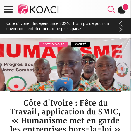
0
Côte d'Ivoire : Concours INFAS 2026, les convocations
seront disponibles à compter du samedi
CÔTE D'IVOIRE
SOCIÉTÉ
Côte d'Ivoire : Fête du
Travail, application du SMIC,
« Humanisme met en garde
les entreprises hors-la-loi »