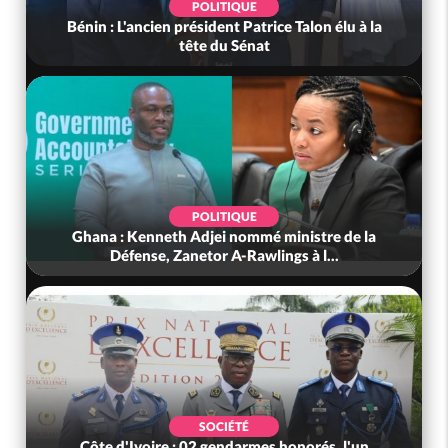
POLITIQUE
Côte d'Ivoire : 66e anniversaire de
l'Indépendance, les Forces de Défense e...
SOCIÉTÉ
Côte d'Ivoire : Ouattara promet des sanctions
contre les déguerpissements i...
POLITIQUE
Cameroun : Décès à 86 ans de BAH Oumarou