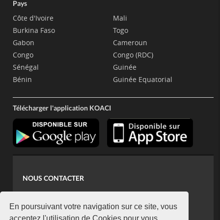
Pays
Côte d'Ivoire
Mali
Burkina Faso
Togo
Gabon
Cameroun
Congo
Congo (RDC)
Sénégal
Guinée
Bénin
Guinée Equatorial
Télécharger l'application KOACI
NOUS CONTACTER
contact@koaci.com
koaci@yahoo.fr
En poursuivant votre navigation sur ce site, vous
acceptez l'utilisation de Cookies pour vous