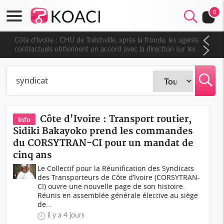
0
Côte d'Ivoire : CHU de Treichville, après la fronde, les agents
contractuels obtiennent un accord avec la direction sur les
arriérés du SMIG 2023
Côte d'Ivoire : Transport routier,
Info
Sidiki Bakayoko prend les commandes
du CORSYTRAN-CI pour un mandat de
cinq ans
Le Collectif pour la Réunification des Syndicats
des Transporteurs de Côte d’Ivoire (CORSYTRAN-
CI) ouvre une nouvelle page de son histoire.
Réunis en assemblée générale élective au siège
de...
il y a 4 jours