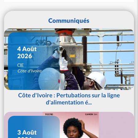
Communiqués
4 Août
2026
CIE
Côte d'Ivoire
Côte d'Ivoire : Pertubations sur la ligne
d'alimentation é...
3 Août