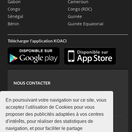
Gabon
Cameroun
Congo
Congo (RDC)
Sénégal
Guinée
Bénin
Guinée Equatorial
Télécharger l'application KOACI
NOUS CONTACTER
contact@koaci.com
koaci@yahoo.fr
En poursuivant votre navigation sur ce site, vous
+225 07 08 85 52 93
acceptez l'utilisation de Cookies pour vous
proposer des publicités adaptées à vos centres
d'intérêts, pour réaliser des statistiques de
NEWSLETTER
navigation, et pour faciliter le partage