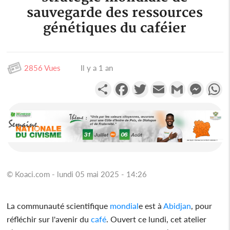
sauvegarde des ressources
génétiques du caféier
2856 Vues
Il y a 1 an
Partager
Facebook
Twitter
Email
Gmail
Messen
W
© Koaci.com - lundi 05 mai 2025 - 14:26
La communauté scientifique
mondial
e est à
Abidjan
, pour
réfléchir sur l'avenir du
café
. Ouvert ce lundi, cet atelier