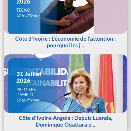
2026
TECNO
Côte d'Ivoire
Côte d'Ivoire : L'économie de l'attention :
pourquoi les j...
31 Juillet
2026
PREMIERE
DAME CI
Côte d'Ivoire
Côte d'Ivoire-Angola : Depuis Luanda,
Dominique Ouattara p...