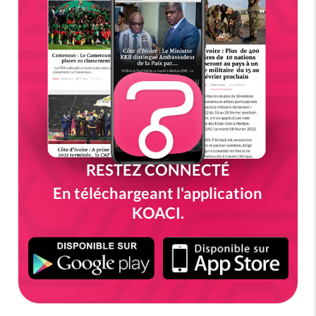
RESTEZ CONNECTÉ
En téléchargeant l'application
KOACI.