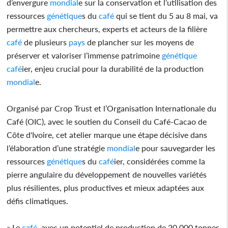
d’envergure
mondial
e sur la conservation et l’utilisation des
ressources
génétique
s du
café
qui se tient du 5 au 8 mai, va
permettre aux chercheurs, experts et acteurs de la filière
café
de plusieurs
pays
de plancher sur les moyens de
préserver et valoriser l’immense patrimoine
génétique
café
ier, enjeu crucial pour la durabilité de la production
mondial
e.
Organisé par Crop Trust et l’Organisation Internationale du
Café (OIC), avec le soutien du Conseil du Café-Cacao de
Côte d'Ivoire, cet atelier marque une étape décisive dans
l’élaboration d’une stratégie
mondial
e pour sauvegarder les
ressources
génétique
s du
café
ier, considérées comme la
pierre angulaire du développement de nouvelles variétés
plus résilientes, plus productives et mieux adaptées aux
défis climatiques.
« Le
café
, avec un potentiel de production de 20 000 tonnes