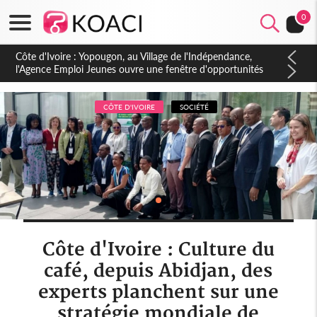
0
Côte d'Ivoire : CHU de Treichville, après la fronde, les agents
contractuels obtiennent un accord avec la direction sur les
arriérés du SMIG 2023
CÔTE D'IVOIRE
SOCIÉTÉ
Côte d'Ivoire : Culture du
café, depuis Abidjan, des
experts planchent sur une
stratégie mondiale de