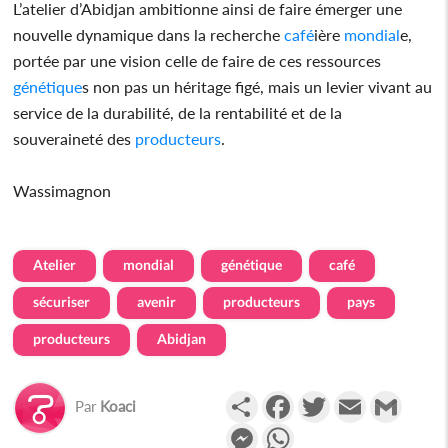
L’atelier d’Abidjan ambitionne ainsi de faire émerger une
nouvelle dynamique dans la recherche
café
ière
mondial
e,
portée par une vision celle de faire de ces ressources
génétique
s non pas un héritage figé, mais un levier vivant au
service de la durabilité, de la rentabilité et de la
souveraineté des
producteurs
.
Wassimagnon
Atelier
mondial
génétique
café
sécuriser
avenir
producteurs
pays
producteurs
Abidjan
Partager
Facebook
Twitter
Email
Gmail
Par
Koaci
Messenger
WhatsApp