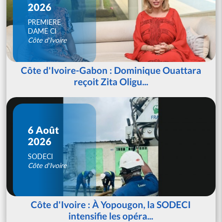
2026
PREMIERE
DAME CI
Côte d'Ivoire
Côte d'Ivoire-Gabon : Dominique Ouattara
reçoit Zita Oligu...
6 Août
2026
SODECI
Côte d'Ivoire
Côte d'Ivoire : À Yopougon, la SODECI
intensifie les opéra...