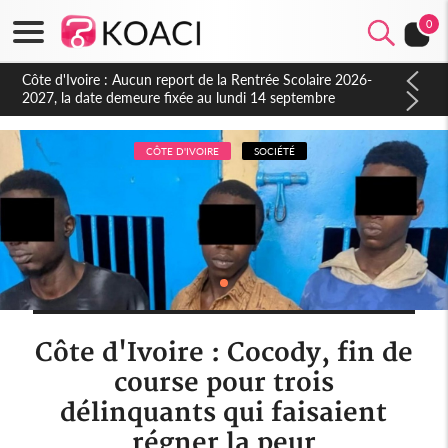
0
Côte d'Ivoire : Indépendance à Blahou, le sous-préfet : « La
fête nous invite à mesurer le chemin parcouru et à renouveler
notre engagement collectif en faveur du développement »
CÔTE D'IVOIRE
SOCIÉTÉ
Côte d'Ivoire : Cocody, fin de
course pour trois
délinquants qui faisaient
régner la peur