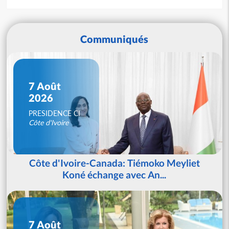
Communiqués
7 Août
2026
PRESIDENCE CI
Côte d'Ivoire
Côte d'Ivoire-Canada: Tiémoko Meyliet
Koné échange avec An...
7 Août