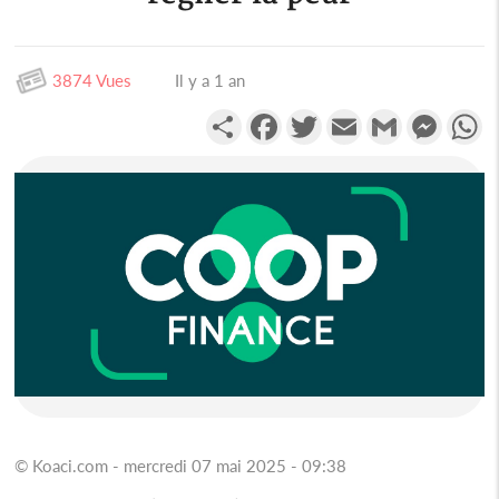
3874 Vues
Il y a 1 an
Partager
Facebook
Twitter
Email
Gmail
Messen
W
© Koaci.com - mercredi 07 mai 2025 - 09:38