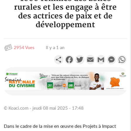
rurales et les engage à être
des actrices de paix et de
développement
2954 Vues
Il y a 1 an
Partager
Facebook
Twitter
Email
Gmail
Messen
W
© Koaci.com - jeudi 08 mai 2025 - 17:48
Dans le cadre de la mise en œuvre des Projets à Impact