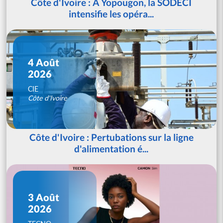
Côte d'Ivoire : À Yopougon, la SODECI
intensifie les opéra...
4 Août
2026
CIE
Côte d'Ivoire
Côte d'Ivoire : Pertubations sur la ligne
d'alimentation é...
3 Août
2026