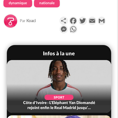
dynamique
nationale
Partager
Facebook
Twitter
Email
Gmail
Par
Koaci
Messenger
WhatsApp
Infos à la une
SPORT
Côte d'Ivoire : L'Eléphant Yan Diomandé
rejoint enfin le Real Madrid jusqu'...