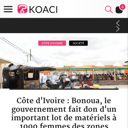
0
Mali : Les FAMa accueillent 254 anciens combattants issus de
groupes armés
CÔTE D'IVOIRE
SOCIÉTÉ
Côte d'Ivoire : Bonoua, le
gouvernement fait don d'un
important lot de matériels à
1000 femmes des zones