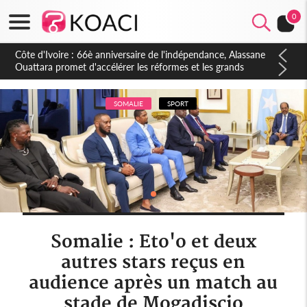
0
Côte d'Ivoire : À Abidjan, Amadou Oury Bah admire le modèle
ivoirien et veut s'en inspirer pour accélérer le développement
de la Guinée
SOMALIE
SPORT
Somalie : Eto'o et deux
autres stars reçus en
audience après un match au
stade de Mogadiscio