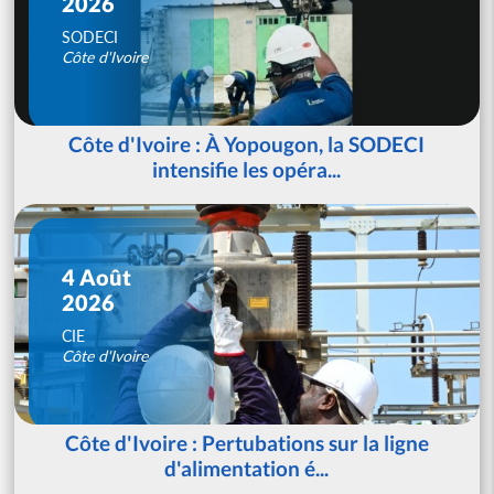
2026
SODECI
Côte d'Ivoire
Côte d'Ivoire : À Yopougon, la SODECI
intensifie les opéra...
4 Août
2026
CIE
Côte d'Ivoire
Côte d'Ivoire : Pertubations sur la ligne
d'alimentation é...