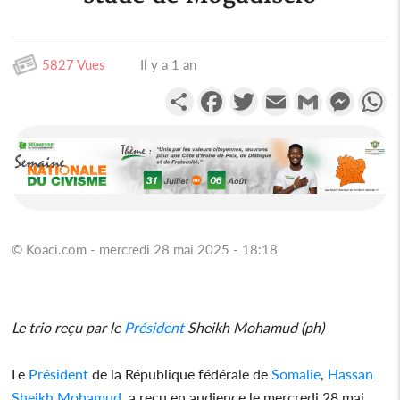
5827 Vues
Il y a 1 an
Partager
Facebook
Twitter
Email
Gmail
Messen
W
© Koaci.com - mercredi 28 mai 2025 - 18:18
Le trio reçu par le
Président
Sheikh Mohamud (ph)
Le
Président
de la République fédérale de
Somalie
,
Hassan
Sheikh Mohamud
, a reçu en audience le mercredi 28 mai