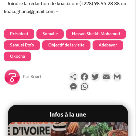
- Joindre la rédaction de koaci.com (+228) 98 95 28 38 ou
koaci.ghana@gmail.com –
Président
Somalie
Hassan Sheikh Mohamud
Samuel Eto’o
Objectif de la visite
Adebayor
Okocha
Partager
Facebook
Twitter
Email
Gmail
Par
Koaci
Messenger
WhatsApp
Infos à la une