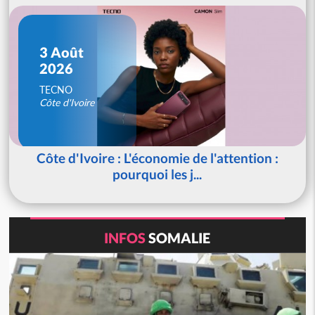
3 Août
2026
TECNO
Côte d'Ivoire
Côte d'Ivoire : L'économie de l'attention :
pourquoi les j...
INFOS
SOMALIE