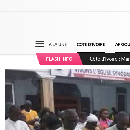
A LA UNE
COTE D'IVOIRE
AFRIQ
Côte d'Ivoire : Séi
FLASH INFO
dépigmentants da