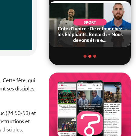
POLITIQUE
d'Ivoire : 66e
SPORT
versaire de
Côte d'Ivoire : De retour chez
ance, les Forces de
les Eléphants, Renard : « Nous
fense e...
devons être e...
. Cette fête, qui
nt ses disciples,
uc (24:50-53) et
nstructions et
 disciples,