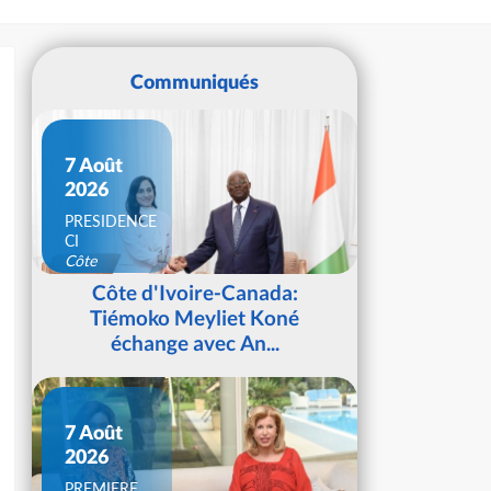
Communiqués
7 Août
2026
PRESIDENCE
CI
Côte
d'Ivoire
Côte d'Ivoire-Canada:
Tiémoko Meyliet Koné
échange avec An...
7 Août
2026
PREMIERE