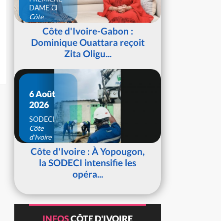
DAME CI
Côte
d'Ivoire
Côte d'Ivoire-Gabon :
Dominique Ouattara reçoit
Zita Oligu...
6 Août
2026
SODECI
Côte
d'Ivoire
Côte d'Ivoire : À Yopougon,
la SODECI intensifie les
opéra...
INFOS
CÔTE D'IVOIRE