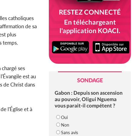
RESTEZ CONNECTÉ
lles catholiques
En téléchargeant
'affirmation de sa
l'application KOACI.
est plus
es temps.
a chargé ses
l'Évangile est au
SONDAGE
s de Christ dans
Gabon : Depuis son ascension
au pouvoir, Oligui Nguema
vous parait-il compétent ?
de l'Église et à
Oui
Non
Sans avis