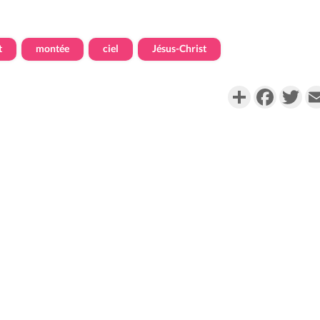
t
montée
ciel
Jésus-Christ
Partager
Faceboo
Twi