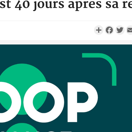
st 40 jours après sa r
Partager
Faceboo
Twi
Côte d'I
personnes 
Côte d'Ivo
son coll
million