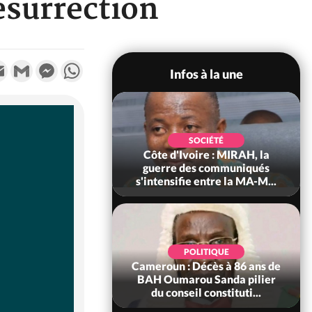
ésurrection
k
tter
Email
Gmail
Messenger
WhatsApp
Infos à la une
SOCIÉTÉ
SOCIÉTÉ
voire : Man, deux
Côte d'Ivoire : MIRAH, la
périssent dans un
guerre des communiqués
incendie
s'intensifie entre la MA-M...
SOCIÉTÉ
POLITIQUE
ire : Daloa, il tue
Cameroun : Décès à 86 ans de
ègue et cache 38
BAH Oumarou Sanda pilier
s dans une fo...
du conseil constituti...