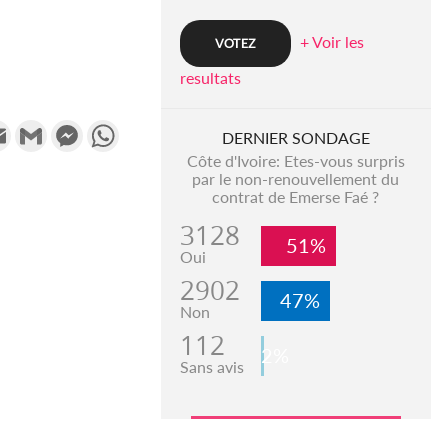
+ Voir les
resultats
k
tter
Email
Gmail
Messenger
WhatsApp
DERNIER SONDAGE
Côte d'Ivoire: Etes-vous surpris
par le non-renouvellement du
contrat de Emerse Faé ?
3128
51%
Oui
2902
47%
Non
112
2%
Sans avis