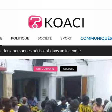
COMMUNIQUÉS
UE
POLITIQUE
SOCIÉTÉ
SPORT
leu, la célébration de la fête nationale transformée en vaste 
ngereux
CÔTE D'IVOIRE
CULTURE