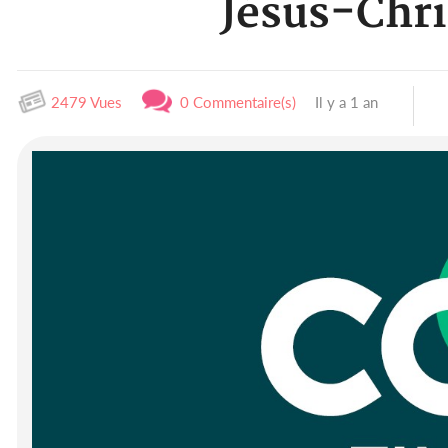
Jésus-Chri
2479 Vues
0 Commentaire(s)
Il y a 1 an