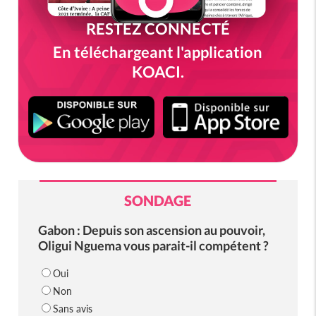
RESTEZ CONNECTÉ
En téléchargeant l'application
KOACI.
SONDAGE
Gabon : Depuis son ascension au pouvoir,
Oligui Nguema vous parait-il compétent ?
Oui
Non
Sans avis