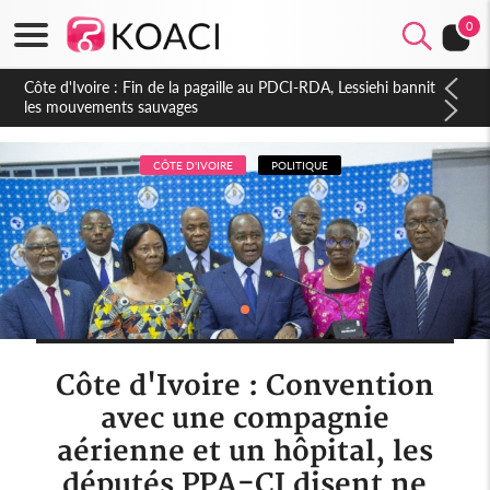
0
Côte d'Ivoire : Ouattara promet des sanctions contre les
déguerpissements illégaux
CÔTE D'IVOIRE
POLITIQUE
Côte d'Ivoire : Convention
avec une compagnie
aérienne et un hôpital, les
députés PPA-CI disent ne