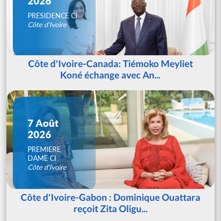
2026
PRESIDENCE CI
Côte d'Ivoire
Côte d'Ivoire-Canada: Tiémoko Meyliet
Koné échange avec An...
7 Août
2026
PREMIERE
DAME CI
Côte d'Ivoire
Côte d'Ivoire-Gabon : Dominique Ouattara
reçoit Zita Oligu...