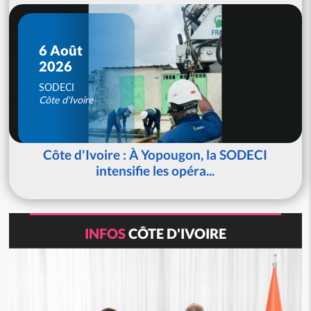
6 Août
2026
SODECI
Côte d'Ivoire
Côte d'Ivoire : À Yopougon, la SODECI
intensifie les opéra...
INFOS
CÔTE D'IVOIRE