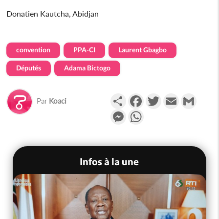
Donatien Kautcha, Abidjan
convention
PPA-CI
Laurent Gbagbo
Députés
Adama Bictogo
Partager
Facebook
Twitter
Email
Gmail
Par
Koaci
Messenger
WhatsApp
Infos à la une