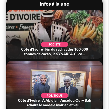
Infos à la une
ÉTÉ
SOCIÉTÉ
u rachat des 100 000
Côte d'Ivoire : MIRAH, bras de 
e SYNARFA-CI co...
mutuelle, le SYNHA-CI s
IQUE
POLITIQUE
djan, Amadou Oury Bah
Côte d'Ivoire : Violences tragi
voirien et veu...
(Mé) ayant fait 03 mort