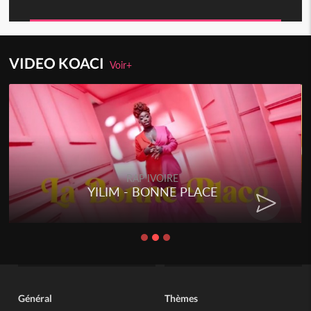
VIDEO KOACI
Voir+
RAP IVOIRE
ACE
RENARD BARAKISSA - DO
CHAT
Général
Thèmes