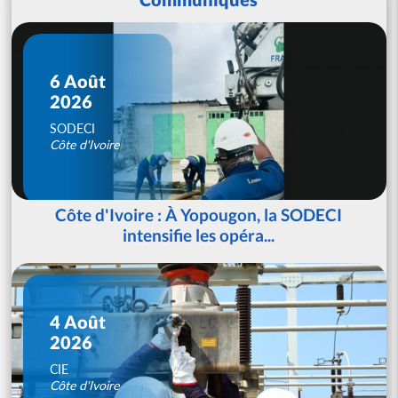
6 Août
2026
SODECI
Côte d'Ivoire
Côte d'Ivoire : À Yopougon, la SODECI
intensifie les opéra...
4 Août
2026
CIE
Côte d'Ivoire