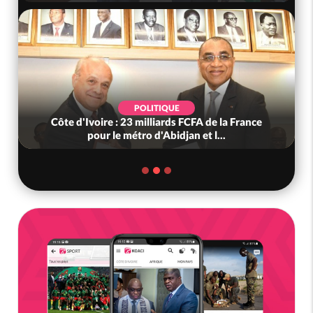
IQUE
SOCIÉTÉ
iards FCFA de la France
Côte d'Ivoire : « On ne veut p
Abidjan et l...
nous », crient des habita