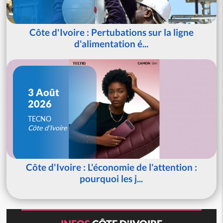
Côte d'Ivoire : Pertubations sur la ligne
d'alimentation é...
3 Août
2026
TECNO
Côte d'Ivoire
Côte d'Ivoire : L'économie de l'attention :
pourquoi les j...