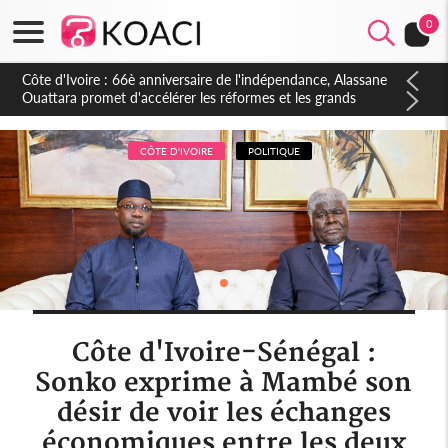
0
Côte d'Ivoire : À Abidjan, Amadou Oury Bah admire le modèle
ivoirien et veut s'en inspirer pour accélérer le développement
de la Guinée
CÔTE D'IVOIRE
POLITIQUE
Côte d'Ivoire-Sénégal :
Sonko exprime à Mambé son
désir de voir les échanges
économiques entre les deux