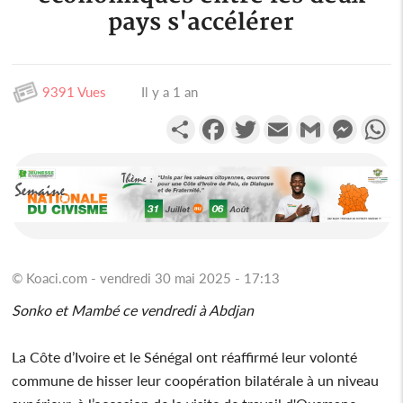
pays s'accélérer
9391 Vues
Il y a 1 an
Partager
Facebook
Twitter
Email
Gmail
Messen
W
© Koaci.com - vendredi 30 mai 2025 - 17:13
Sonko et Mambé ce vendredi à Abdjan
La Côte d’Ivoire et le Sénégal ont réaffirmé leur volonté
commune de hisser leur coopération bilatérale à un niveau