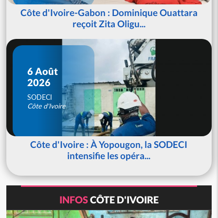
Côte d'Ivoire-Gabon : Dominique Ouattara
reçoit Zita Oligu...
6 Août
2026
SODECI
Côte d'Ivoire
Côte d'Ivoire : À Yopougon, la SODECI
intensifie les opéra...
INFOS
CÔTE D'IVOIRE