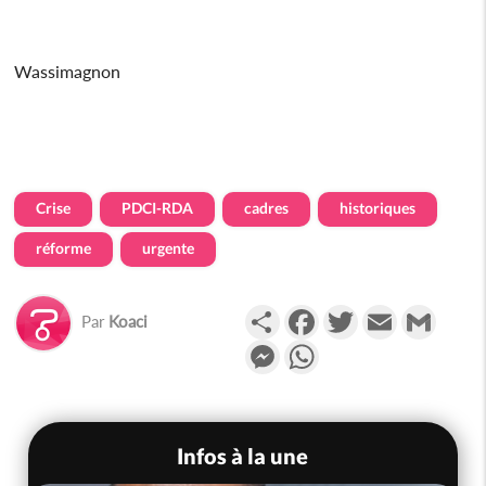
Wassimagnon
Crise
PDCI-RDA
cadres
historiques
réforme
urgente
Partager
Facebook
Twitter
Email
Gmail
Par
Koaci
Messenger
WhatsApp
Infos à la une