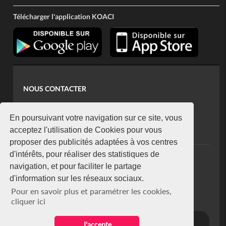
Télécharger l'application KOACI
NOUS CONTACTER
contact@koaci.com
koaci@yahoo.fr
En poursuivant votre navigation sur ce site, vous
+225 07 08 85 52 93
acceptez l'utilisation de Cookies pour vous
proposer des publicités adaptées à vos centres
d'intérêts, pour réaliser des statistiques de
NEWSLETTER
navigation, et pour faciliter le partage
Restez connecté via notre newsletter
d'information sur les réseaux sociaux.
S'abonner
Pour en savoir plus et paramétrer les cookies,
Se désabonner
cliquer ici
J'accepte