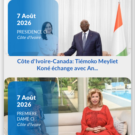
7 Août
2026
PRESIDENCE CI
Côte d'Ivoire
Côte d'Ivoire-Canada: Tiémoko Meyliet
Koné échange avec An...
7 Août
2026
PREMIERE
DAME CI
Côte d'Ivoire