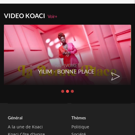
VIDEO KOACI
Voir+
RAP IVOIRE
YILIM - BONNE PLACE
Général
Thèmes
A la une de Koaci
Politique
Koaci Côte d'Ivoire
Société