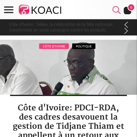
0
Côte d'Ivoire : Séileu, la célébration de la fête nationale
transformée en vaste campagne contre les produits
dépigmentants dangereux
CÔTE D'IVOIRE
POLITIQUE
Côte d'Ivoire: PDCI-RDA,
des cadres desavouent la
gestion de Tidjane Thiam et
appellent à un retour aux