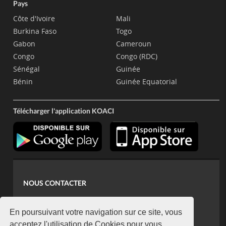
Pays
Côte d'Ivoire
Mali
Burkina Faso
Togo
Gabon
Cameroun
Congo
Congo (RDC)
Sénégal
Guinée
Bénin
Guinée Equatorial
Télécharger l'application KOACI
NOUS CONTACTER
contact@koaci.com
koaci@yahoo.fr
En poursuivant votre navigation sur ce site, vous
acceptez l'utilisation de Cookies pour vous