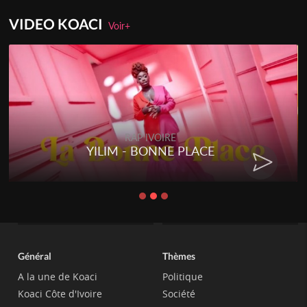
VIDEO KOACI
Voir+
RAP IVOIRE
YILIM - BONNE PLACE
Général
Thèmes
A la une de Koaci
Politique
Koaci Côte d'Ivoire
Société