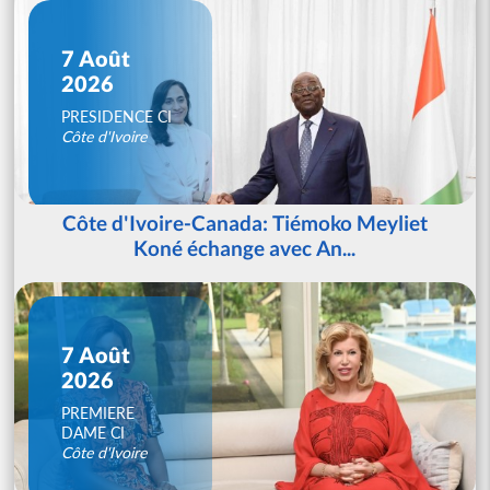
7 Août
2026
PRESIDENCE CI
Côte d'Ivoire
Côte d'Ivoire-Canada: Tiémoko Meyliet
Koné échange avec An...
7 Août
2026
PREMIERE
DAME CI
Côte d'Ivoire