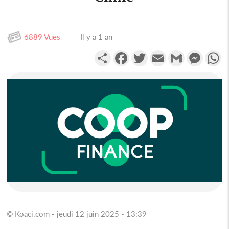
6889 Vues
Il y a 1 an
Partager
Facebook
Twitter
Email
Gmail
Messen
W
© Koaci.com - jeudi 12 juin 2025 - 13:39