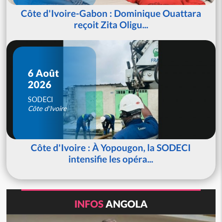
Côte d'Ivoire-Gabon : Dominique Ouattara
reçoit Zita Oligu...
6 Août
2026
SODECI
Côte d'Ivoire
Côte d'Ivoire : À Yopougon, la SODECI
intensifie les opéra...
INFOS
ANGOLA