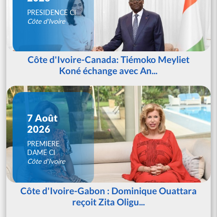
PRESIDENCE CI
Côte d'Ivoire
Côte d'Ivoire-Canada: Tiémoko Meyliet
Koné échange avec An...
7 Août
2026
PREMIERE
DAME CI
Côte d'Ivoire
Côte d'Ivoire-Gabon : Dominique Ouattara
reçoit Zita Oligu...