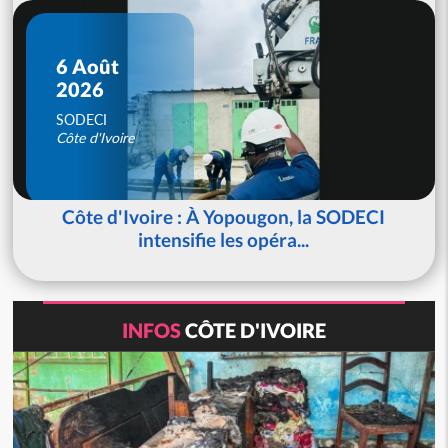
6 Août
2026
SODECI
Côte d'Ivoire
Côte d'Ivoire : À Yopougon, la SODECI
intensifie les opéra...
INFOS
CÔTE D'IVOIRE