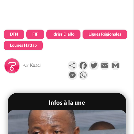
DTN
FIF
Idriss Diallo
Ligues Régionales
Lounès Hattab
Partager
Facebook
Twitter
Email
Gmail
Par
Koaci
Messenger
WhatsApp
Infos à la une