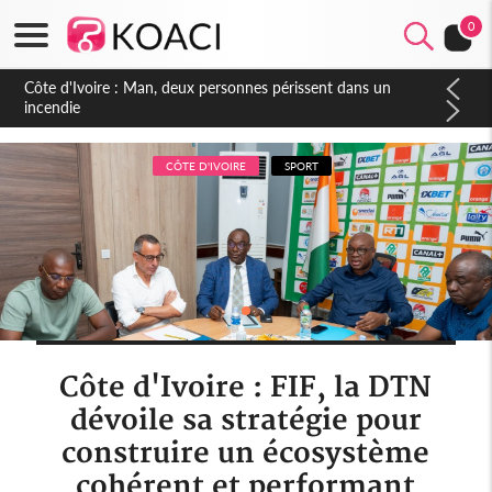
0
Côte d'Ivoire : Séileu, la célébration de la fête nationale
transformée en vaste campagne contre les produits
dépigmentants dangereux
CÔTE D'IVOIRE
SPORT
Côte d'Ivoire : FIF, la DTN
dévoile sa stratégie pour
construire un écosystème
cohérent et performant