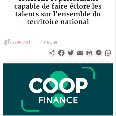
capable de faire éclore les
talents sur l'ensemble du
territoire national
2149 Vues
Il y a 1 an
Partager
Facebook
Twitter
Email
Gmail
Messen
W