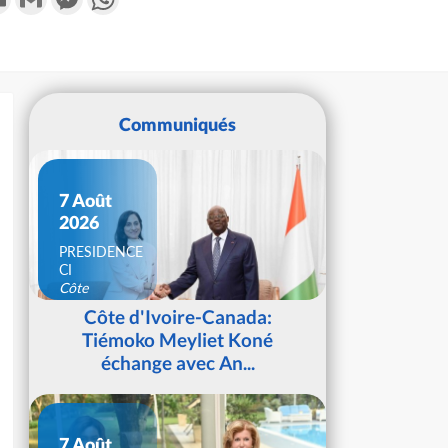
Communiqués
7 Août
2026
PRESIDENCE
CI
Côte
d'Ivoire
Côte d'Ivoire-Canada:
Tiémoko Meyliet Koné
échange avec An...
7 Août