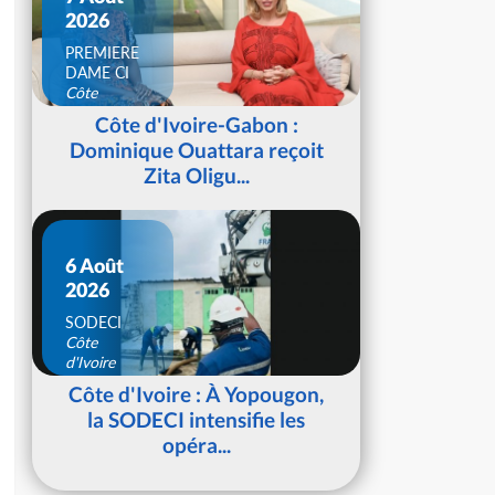
2026
PREMIERE
DAME CI
Côte
d'Ivoire
Côte d'Ivoire-Gabon :
Dominique Ouattara reçoit
Zita Oligu...
6 Août
2026
SODECI
Côte
d'Ivoire
Côte d'Ivoire : À Yopougon,
la SODECI intensifie les
opéra...