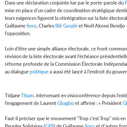
Dans une déclaration conjointe lue par le porte-parole du
mise en place d’un cadre de coordination stratégique destin
leurs exigences figurent la réintégration sur la liste élector
Guillaume
Soro
, Charles
Blé Goudé
et Noël Akossi Bendjo –,
l’opposition.
Loin d’être une simple alliance électorale, ce front commun
révision de la liste électorale avant l’échéance présidenti
réforme profonde de la Commission Électorale Indépendan
au dialogue
politique
a aussi été lancé à l’endroit du gouve
Tidjane
Thiam
, intervenant en visioconférence depuis l’exté
l’engagement de Laurent
Gbagbo
et affirmé : « Président
G
Faut-il préciser que le mouvement "Trop c'est Trop" mis en
Peuples Solidaires (
GPS
) de Guillaume
Soro
et d’autres fo