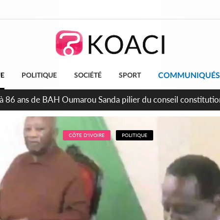
COMMUNIQUÉS
UE
POLITIQUE
SOCIÉTÉ
SPORT
épendance, plusieurs véhicules mis en fourrière pour conduite
CÔTE D'IVOIRE
POLITIQUE