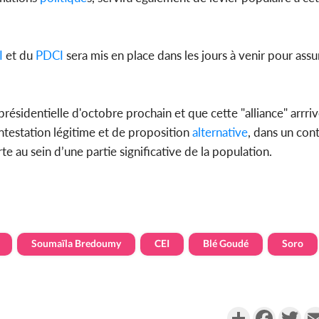
I
et du
PDCI
sera mis en place dans les jours à venir pour assur
résidentielle d'octobre prochain et que cette "alliance" arrriv
testation légitime et de proposition
alternative
, dans un con
e au sein d’une partie significative de la population.
Soumaïla Bredoumy
CEI
Blé Goudé
Soro
Partager
Faceboo
Twi