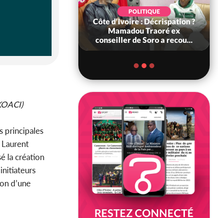
SOCIÉTÉ
POLITIQUE
ire : Indépendance,
Côte d'Ivoire : Décrispation ?
 véhicules mis en
Mamadou Traoré ex
ère pour con...
conseiller de Soro a recou...
KOACI)
 principales
t Laurent
sé la création
initiateurs
ion d’une
RESTEZ CONNECTÉ