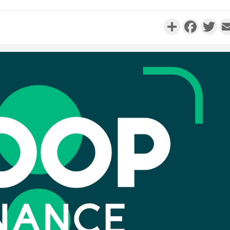
Partager
Faceboo
Twi
Côte d'I
promet des
les dégu
Cameroun :
BAH Ouma
du conse