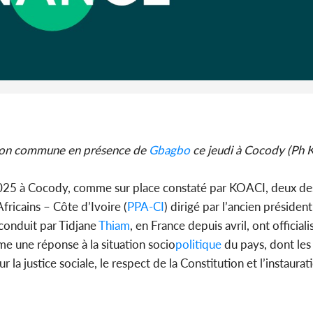
Côte d'Ivo
plusieurs
fourri
tion commune en présence de
Gbagbo
ce jeudi à Cocody (Ph 
2025 à Cocody, comme sur place constaté par KOACI, deux des
fricains – Côte d’Ivoire (
PPA-CI
) dirigé par l’ancien présiden
 conduit par Tidjane
Thiam
, en France depuis avril, ont officiali
e une réponse à la situation socio
politique
du pays, dont les 
la justice sociale, le respect de la Constitution et l’instaurat