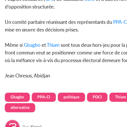
d’opposition structurée.
Un comité paritaire réunissant des représentants du
PPA-C
mise en œuvre des décisions prises.
Même si
Gbagbo
et
Thiam
sont tous deux hors-jeu pour la p
front commun veut se positionner comme une force de con
où la méfiance vis-à-vis du processus électoral demeure fort
Jean Chresus, Abidjan
Gbagbo
PPA-CI
politique
PDCI
Thiam
alternative
Par
Koaci