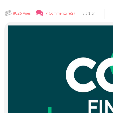
8026 Vues
7 Commentaire(s)
Il y a 1 an