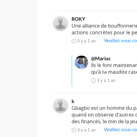
ROKY
Une alliance de bouffonnerie
actions concrètes pour le pe
Veuillez vous co
il y a 1 an
@Marius
Ils le font maintena
qu'à ta maudite case
il y a 1 an
k
Gbagbo est un homme du pas
quand on observe d'autres d
des finances, le min de la je
Veuillez vous co
il y a 1 an