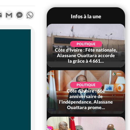
k
tter
Email
Gmail
Messenger
WhatsApp
Infos à la une
SOCIÉTÉ
POLITIQUE
voire : Ouattara
Côte d'Ivoire : Fête nationale,
 sanctions contre
Alassane Ouattara accorde
erpissements i...
la grâce à 4 661...
POLITIQUE
Côte d'Ivoire : 66è
POLITIQUE
 Décès à 86 ans de
anniversaire de
rou Sanda pilier
l'indépendance, Alassane
il constituti...
Ouattara prome...