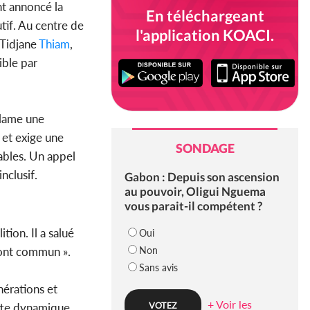
nt annoncé la
En téléchargeant
tif. Au centre de
l'application KOACI.
 Tidjane
Thiam
,
ible par
clame une
 et exige une
SONDAGE
tables. Un appel
nclusif.
Gabon : Depuis son ascension
au pouvoir, Oligui Nguema
vous parait-il compétent ?
tion. Il a salué
Oui
Non
ront commun ».
Sans avis
érations et
+ Voir les
ette dynamique