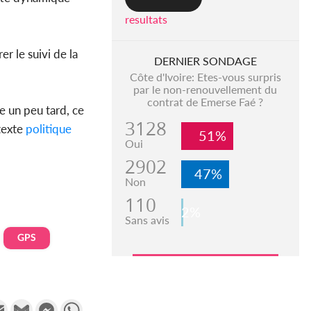
resultats
er le suivi de la
DERNIER SONDAGE
Côte d'Ivoire: Etes-vous surpris
par le non-renouvellement du
contrat de Emerse Faé ?
e un peu tard, ce
3128
texte
politique
51%
Oui
2902
47%
Non
110
2%
Sans avis
GPS
k
tter
Email
Gmail
Messenger
WhatsApp