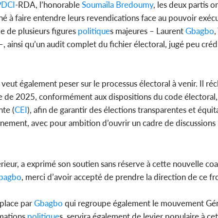
PDCI
-RDA, l’honorable
Soumaïla Bredoumy
, les deux partis o
é à faire entendre leurs revendications face au pouvoir exécu
ale de plusieurs figures
politique
s majeures – Laurent
Gbagbo
,
 ainsi qu’un audit complet du fichier électoral, jugé peu créd
 veut également peser sur le processus électoral à venir. Il ré
elle de 2025, conformément aux dispositions du code électoral,
te (
CEI
), afin de garantir des élections transparentes et équi
rnement, avec pour ambition d’ouvrir un cadre de discussions i
rieur, a exprimé son soutien sans réserve à cette nouvelle coali
bagbo
, merci d’avoir accepté de prendre la direction de ce f
 place par
Gbagbo
qui regroupe également le mouvement Gén
rmations
politique
s, servira également de levier populaire à c