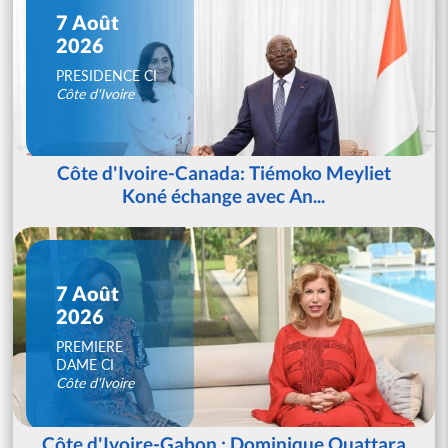
7 Août
2026
PRESIDENCE CI
Côte d'Ivoire
Côte d'Ivoire-Canada: Tiémoko Meyliet
Koné échange avec An...
7 Août
2026
PREMIERE
DAME CI
Côte d'Ivoire
Côte d'Ivoire-Gabon : Dominique Ouattara