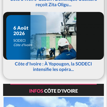
reçoit Zita Oligu...
6 Août
2026
SODECI
Côte d'Ivoire
Côte d'Ivoire : À Yopougon, la SODECI
intensifie les opéra...
INFOS
CÔTE D'IVOIRE