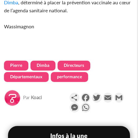
Dimba
, déterminé à placer la prévention vaccinale au cœur
de l’agenda sanitaire national.
Wassimagnon
Pierre
Dimba
Directeurs
Départementaux
performance
Partager
Facebook
Twitter
Email
Gmail
Par
Koaci
Messenger
WhatsApp
Infos à la une