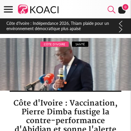
0
Côte d'Ivoire : Concours INFAS 2026, les convocations
seront disponibles à compter du samedi
CÔTE D'IVOIRE
SANTÉ
Côte d'Ivoire : Vaccination,
Pierre Dimba fustige la
contre-performance
d'Abidjan et sonne l'alerte