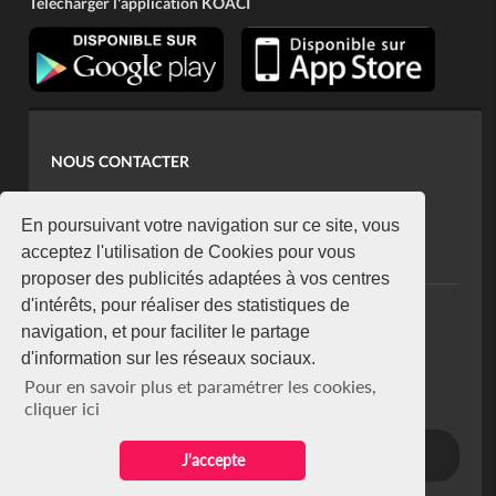
Télécharger l'application KOACI
NOUS CONTACTER
contact@koaci.com
koaci@yahoo.fr
En poursuivant votre navigation sur ce site, vous
+225 07 08 85 52 93
acceptez l'utilisation de Cookies pour vous
proposer des publicités adaptées à vos centres
d'intérêts, pour réaliser des statistiques de
NEWSLETTER
navigation, et pour faciliter le partage
Restez connecté via notre newsletter
d'information sur les réseaux sociaux.
S'abonner
Pour en savoir plus et paramétrer les cookies,
Se désabonner
cliquer ici
J'accepte