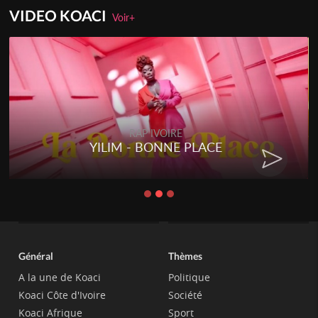
VIDEO KOACI
Voir+
RAP IVOIRE
YILIM - BONNE PLACE
Général
Thèmes
A la une de Koaci
Politique
Koaci Côte d'Ivoire
Société
Koaci Afrique
Sport