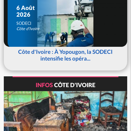
6 Août
2026
SODECI
Côte d'Ivoire
Côte d'Ivoire : À Yopougon, la SODECI
intensifie les opéra...
INFOS
CÔTE D'IVOIRE