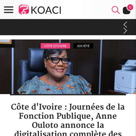
0
Côte d'Ivoire : Séileu, la célébration de la fête nationale
transformée en vaste campagne contre les produits
dépigmentants dangereux
CÔTE D'IVOIRE
SOCIÉTÉ
Côte d'Ivoire : Journées de la
Fonction Publique, Anne
Ouloto annonce la
digitalisation complète des