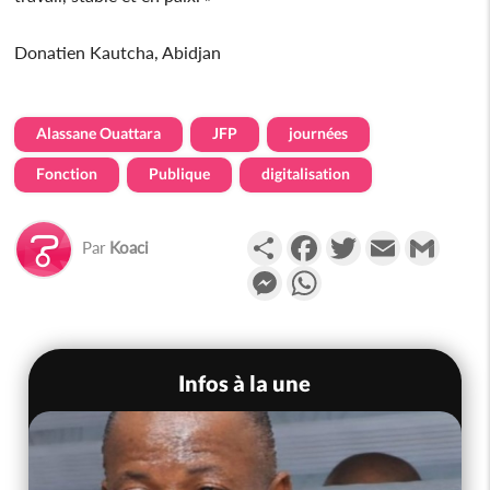
Donatien Kautcha, Abidjan
Alassane Ouattara
JFP
journées
Fonction
Publique
digitalisation
Partager
Facebook
Twitter
Email
Gmail
Par
Koaci
Messenger
WhatsApp
Infos à la une