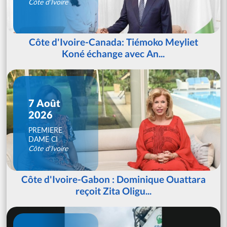
Côte d'Ivoire
Côte d'Ivoire-Canada: Tiémoko Meyliet
Koné échange avec An...
7 Août
2026
PREMIERE
DAME CI
Côte d'Ivoire
Côte d'Ivoire-Gabon : Dominique Ouattara
reçoit Zita Oligu...