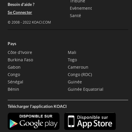
Tribune
Besoin d'aide ?
Evènement
Se Connecter
Santé
© 2008 - 2022 KOACI.COM
Pays
Côte d'Ivoire
Mali
Burkina Faso
Togo
Gabon
Cameroun
Congo
Congo (RDC)
Sénégal
Guinée
Bénin
Guinée Equatorial
Télécharger l'application KOACI