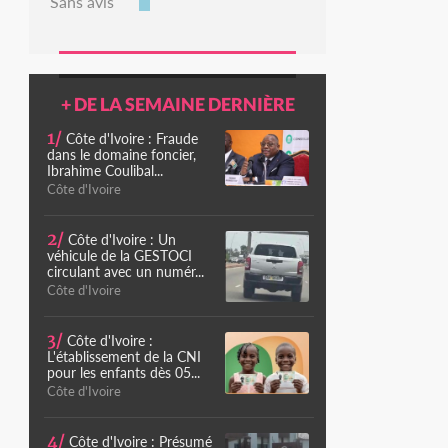
Sans avis
+ DE LA SEMAINE DERNIÈRE
1/
Côte d'Ivoire : Fraude
dans le domaine foncier,
Ibrahime Coulibal...
Côte d'Ivoire
2/
Côte d'Ivoire : Un
véhicule de la GESTOCI
circulant avec un numér...
Côte d'Ivoire
3/
Côte d'Ivoire :
L'établissement de la CNI
pour les enfants dès 05...
Côte d'Ivoire
4/
Côte d'Ivoire : Présumé