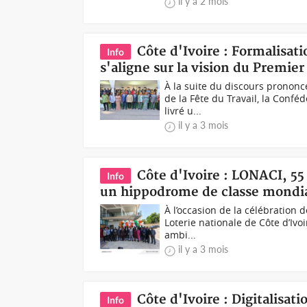
il y a 2 mois
Côte d'Ivoire : Formalisat
Info
s'aligne sur la vision du Premie
À la suite du discours prononc
de la Fête du Travail, la Conf
livré u...
il y a 3 mois
Côte d'Ivoire : LONACI, 55
Info
un hippodrome de classe mondia
À l’occasion de la célébration d
Loterie nationale de Côte d’Ivo
ambi...
il y a 3 mois
Côte d'Ivoire : Digitalisat
Info