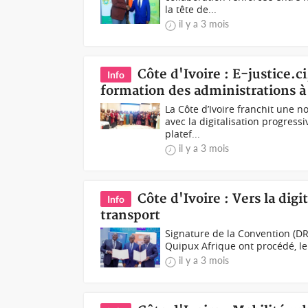
la tête de...
il y a 3 mois
Côte d'Ivoire : E-justice.ci
Info
formation des administrations à
La Côte d’Ivoire franchit une 
avec la digitalisation progress
platef...
il y a 3 mois
Côte d'Ivoire : Vers la digi
Info
transport
Signature de la Convention (DR)L
Quipux Afrique ont procédé, le 
il y a 3 mois