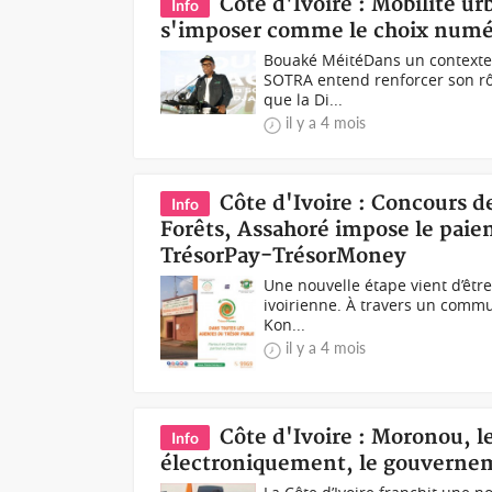
Côte d'Ivoire : Mobilité u
Info
s'imposer comme le choix numér
Bouaké MéitéDans un contexte d
SOTRA entend renforcer son rôl
que la Di...
il y a 4 mois
Côte d'Ivoire : Concours de
Info
Forêts, Assahoré impose le paie
TrésorPay-TrésorMoney
Une nouvelle étape vient d’êtr
ivoirienne. À travers un commun
Kon...
il y a 4 mois
Côte d'Ivoire : Moronou, le
Info
électroniquement, le gouvernemen