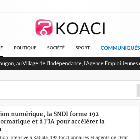
COMMUNIQUÉS
UE
POLITIQUE
SOCIÉTÉ
SPORT
U de Treichville, après la fronde, les agents contractuels obt
 arriérés du SMIG 2023
tion numérique, la SNDI forme 192
ormatique et à l'IA pour accélérer la
n
on intensive à Katiola, 192 fonctionnaires et agents de l'État