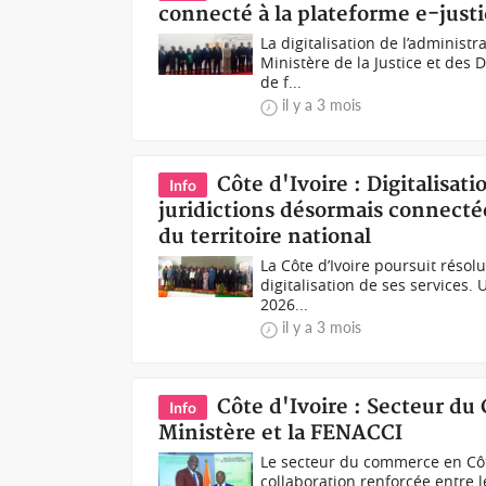
connecté à la plateforme e-just
La digitalisation de l’administr
Ministère de la Justice et des 
de f...
il y a 3 mois
Côte d'Ivoire : Digitalisati
Info
juridictions désormais connectée
du territoire national
La Côte d’Ivoire poursuit résol
digitalisation de ses services.
2026...
il y a 3 mois
Côte d'Ivoire : Secteur du
Info
Ministère et la FENACCI
Le secteur du commerce en Côte
collaboration renforcée entre l