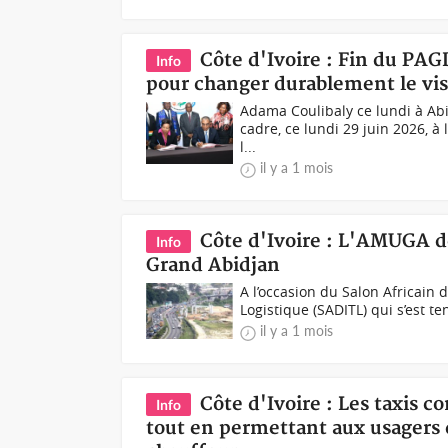
Côte d'Ivoire : Fin du PAGD
Info
pour changer durablement le visa
Adama Coulibaly ce lundi à Abid
cadre, ce lundi 29 juin 2026, à 
l...
il y a 1 mois
Côte d'Ivoire : L'AMUGA dé
Info
Grand Abidjan
A l’occasion du Salon Africain d
Logistique (SADITL) qui s’est ten
il y a 1 mois
Côte d'Ivoire : Les taxis 
Info
tout en permettant aux usagers d