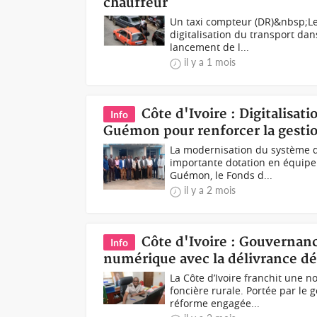
chauffeur
Un taxi compteur (DR)&nbsp;Les
digitalisation du transport dan
lancement de l...
il y a 1 mois
Côte d'Ivoire : Digitalisat
Info
Guémon pour renforcer la gesti
La modernisation du système de
importante dotation en équipe
Guémon, le Fonds d...
il y a 2 mois
Côte d'Ivoire : Gouvernance
Info
numérique avec la délivrance dé
La Côte d’Ivoire franchit une 
foncière rurale. Portée par le 
réforme engagée...