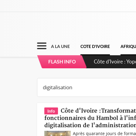
A LA UNE
COTE D'IVOIRE
AFRIQ
Côte d'Ivoire : CH
FLASH INFO
direction sur les
Côte d'Ivoire :Transforma
Info
fonctionnaires du Hambol à l'inf
digitalisation de l'administratio
Après quarante jours de formati