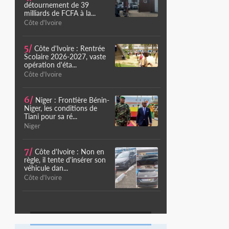
détournement de 39
milliards de FCFA à la...
Côte d'Ivoire
5/
Côte d'Ivoire : Rentrée
Scolaire 2026-2027, vaste
opération d'éta...
Côte d'Ivoire
6/
Niger : Frontière Bénin-
Niger, les conditions de
Tiani pour sa ré...
Niger
7/
Côte d'Ivoire : Non en
règle, il tente d'insérer son
véhicule dan...
Côte d'Ivoire