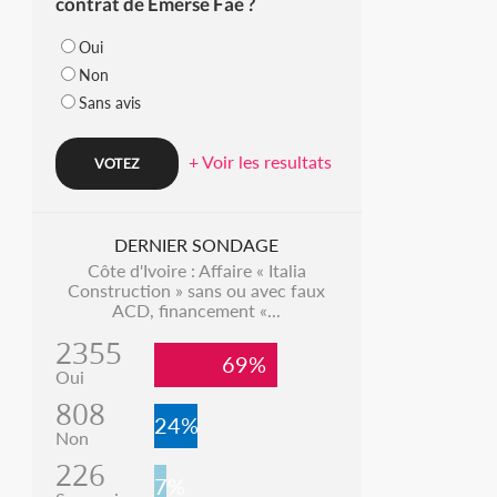
contrat de Emerse Faé ?
Oui
Non
Sans avis
+ Voir les resultats
DERNIER SONDAGE
Côte d'Ivoire : Affaire « Italia
Construction » sans ou avec faux
ACD, financement «...
2355
69%
Oui
808
24%
Non
226
7%