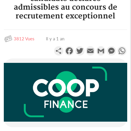
admissibles au concours de
recrutement exceptionnel
3812 Vues
Il y a 1 an
Partager
Facebook
Twitter
Email
Gmail
Messen
W