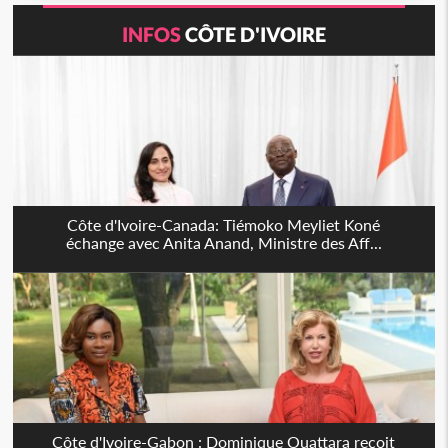
INFOS
CÔTE D'IVOIRE
Côte d'Ivoire-Canada: Tiémoko Meyliet Koné
échange avec Anita Anand, Ministre des Aff...
Côte d'Ivoire-Gabon : Dominique Ouattara reçoit