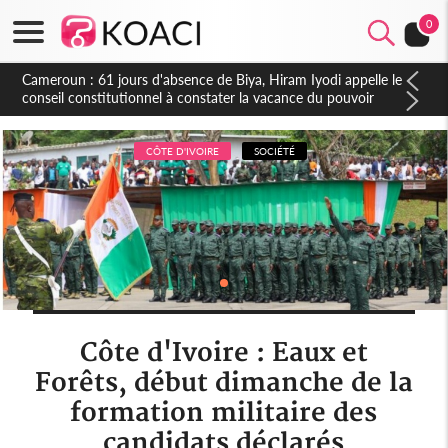
0
Côte d'Ivoire : Fin de la pagaille au PDCI-RDA, Lessiehi bannit
les mouvements sauvages
CÔTE D'IVOIRE
SOCIÉTÉ
Côte d'Ivoire : Eaux et
Forêts, début dimanche de la
formation militaire des
candidats déclarés