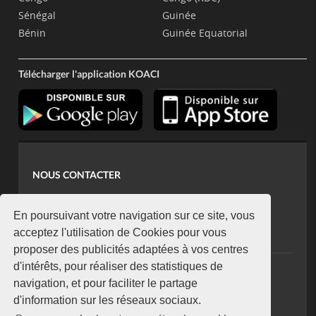
Sénégal
Guinée
Bénin
Guinée Equatorial
Télécharger l'application KOACI
NOUS CONTACTER
contact@koaci.com
koaci@yahoo.fr
En poursuivant votre navigation sur ce site, vous
+225 07 08 85 52 93
acceptez l'utilisation de Cookies pour vous
proposer des publicités adaptées à vos centres
d'intérêts, pour réaliser des statistiques de
NEWSLETTER
navigation, et pour faciliter le partage
Restez connecté via notre newsletter
d'information sur les réseaux sociaux.
S'abonner