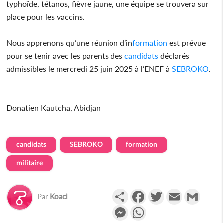
typhoïde, tétanos, fièvre jaune, une équipe se trouvera sur
place pour les vaccins.
Nous apprenons qu’une réunion d’in
formation
est prévue
pour se tenir avec les parents des
candidats
déclarés
admissibles le mercredi 25 juin 2025 à l’ENEF à
SEBROKO
.
Donatien Kautcha, Abidjan
candidats
SEBROKO
formation
militaire
Partager
Facebook
Twitter
Email
Gmail
Par
Koaci
Messenger
WhatsApp