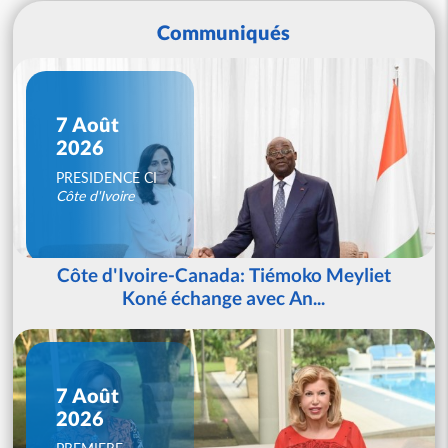
Communiqués
7 Août
2026
PRESIDENCE CI
Côte d'Ivoire
Côte d'Ivoire-Canada: Tiémoko Meyliet
Koné échange avec An...
7 Août
2026