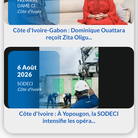
PREMIERE
DAME CI
Côte d'Ivoire
Côte d'Ivoire-Gabon : Dominique Ouattara
reçoit Zita Oligu...
6 Août
2026
SODECI
Côte d'Ivoire
Côte d'Ivoire : À Yopougon, la SODECI
intensifie les opéra...