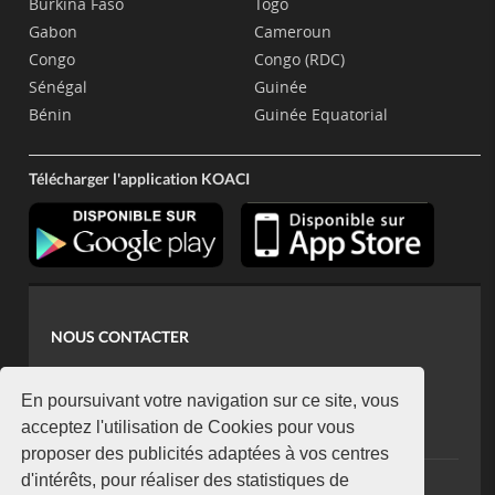
Burkina Faso
Togo
Gabon
Cameroun
Congo
Congo (RDC)
Sénégal
Guinée
Bénin
Guinée Equatorial
Télécharger l'application KOACI
NOUS CONTACTER
contact@koaci.com
koaci@yahoo.fr
En poursuivant votre navigation sur ce site, vous
+225 07 08 85 52 93
acceptez l'utilisation de Cookies pour vous
proposer des publicités adaptées à vos centres
d'intérêts, pour réaliser des statistiques de