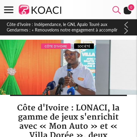
0
Sierra Leone : Un projet de réforme constitutionnelle en
gestation, points clés des amendements, un exclu d'avance
CÔTE D'IVOIRE
SOCIÉTÉ
Côte d'Ivoire : LONACI, la
gamme de jeux s'enrichit
avec « Mon Auto » et «
Villa Dorée », deux