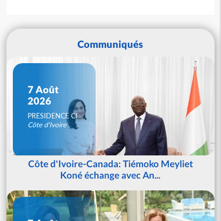
Communiqués
7 Août
2026
PRESIDENCE CI
Côte d'Ivoire
Côte d'Ivoire-Canada: Tiémoko Meyliet
Koné échange avec An...