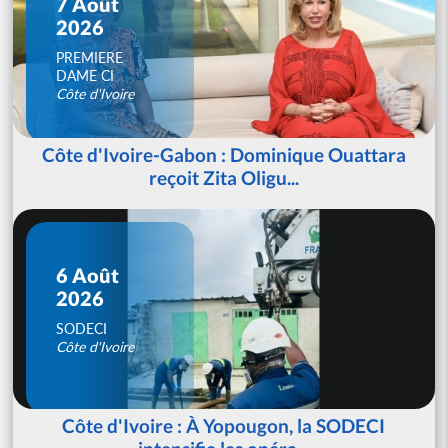
7 Août
2026
PREMIERE
DAME CI
Côte d'Ivoire
Côte d'Ivoire-Gabon : Dominique Ouattara
reçoit Zita Oligu...
6 Août
2026
SODECI
Côte d'Ivoire
Côte d'Ivoire : À Yopougon, la SODECI