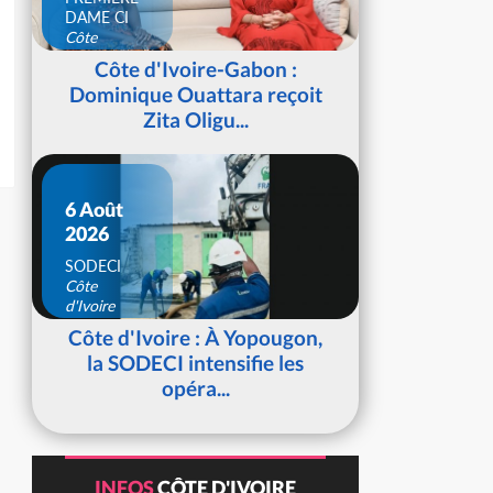
DAME CI
Côte
d'Ivoire
Côte d'Ivoire-Gabon :
Dominique Ouattara reçoit
Zita Oligu...
6 Août
2026
SODECI
Côte
d'Ivoire
Côte d'Ivoire : À Yopougon,
la SODECI intensifie les
opéra...
INFOS
CÔTE D'IVOIRE