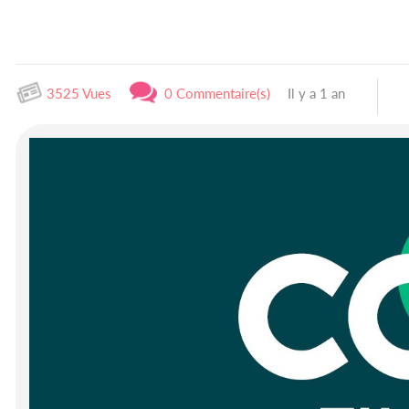
3525 Vues
0 Commentaire(s)
Il y a 1 an