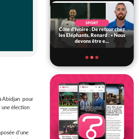
OCIÉTÉ
SPORT
ire : MIRAH, la
Côte d'Ivoire : De retour chez
s communiqués
les Eléphants, Renard : « Nous
 entre la MA-M...
devons être e...
 à Abidjan pour
r une élection
omposée d’une