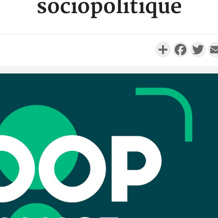
sociopolitique
Partager
Faceboo
Twi
PO
Côte d'Ivoir
réussi du 6
Adama B
PO
Côte d'
anniv
l'Indépendan
Déf