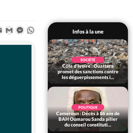
k
tter
Email
Gmail
Messenger
WhatsApp
Infos à la une
LITIQUE
SOCIÉTÉ
e : Après le pari
Côte d'Ivoire : Ouattara
6e anniversaire,
promet des sanctions contre
ictogo : «...
les déguerpissements i...
LITIQUE
Ivoire : 66e
POLITIQUE
ersaire de
Cameroun : Décès à 86 ans de
ce, les Forces de
BAH Oumarou Sanda pilier
ense e...
du conseil constituti...