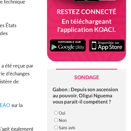
pe technique
RESTEZ CONNECTÉ
En téléchargeant
es États
l'application KOACI.
 des
 a été reçue par
rie d’échanges
SONDAGE
istère de
Gabon : Depuis son ascension
au pouvoir, Oligui Nguema
vous parait-il compétent ?
EAO
sur la
Oui
Non
Sans avis
 s’agit également