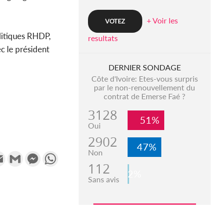
+ Voir les
olitiques RHDP,
resultats
c le président
DERNIER SONDAGE
Côte d'Ivoire: Etes-vous surpris
par le non-renouvellement du
contrat de Emerse Faé ?
3128
51%
Oui
2902
47%
Non
k
tter
Email
Gmail
Messenger
WhatsApp
112
2%
Sans avis