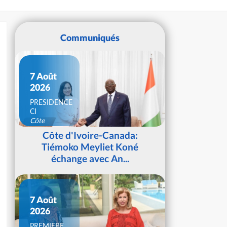
Communiqués
7 Août
2026
PRESIDENCE
CI
Côte
d'Ivoire
Côte d'Ivoire-Canada:
Tiémoko Meyliet Koné
échange avec An...
7 Août
2026
PREMIERE