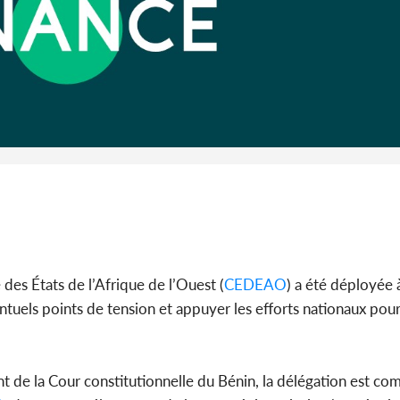
S
Côte d'Ivo
guerre de
s'intensifie
s États de l’Afrique de l’Ouest (
CEDEAO
) a été déployée
entuels points de tension et appuyer les efforts nationaux pou
nt de la Cour constitutionnelle du Bénin, la délégation est c