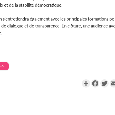
ix et de la stabilité démocratique.
ion s’entretiendra également avec les principales formations p
 dialogue et de transparence. En clôture, une audience ave
e.
lo
Partager
Faceboo
Twi