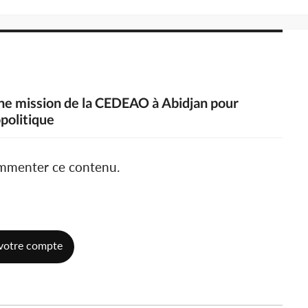
 une mission de la CEDEAO à Abidjan pour
opolitique
ommenter ce contenu.
votre compte