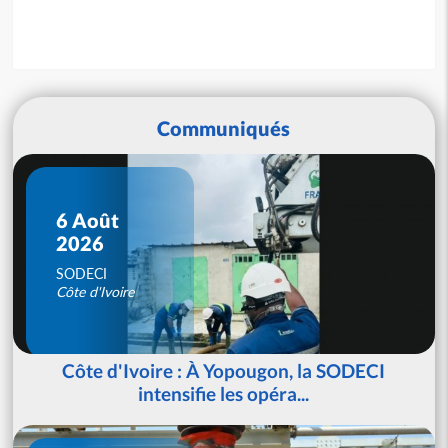
Communiqués
6 Août
2026
SODECI
Côte d'Ivoire
Côte d'Ivoire : À Yopougon, la SODECI
intensifie les opéra...