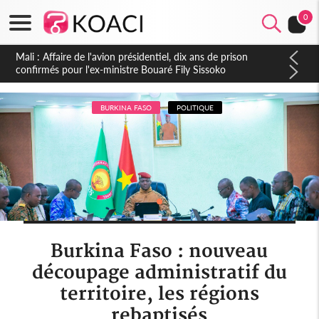
0
Nigeria : Le Togo et le Cameroun principaux acheteurs des
produits de la raffinerie Dangote en juillet
BURKINA FASO
POLITIQUE
Burkina Faso : nouveau
découpage administratif du
territoire, les régions
rebaptisés