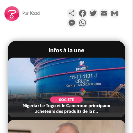
Partager
Facebook
Twitter
Email
Gmail
Par
Koaci
Messenger
WhatsApp
Infos à la une
SOCIÉTÉ
Nigeria : Le Togo et le Cameroun principaux
acheteurs des produits de la r...