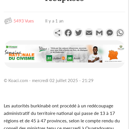
5493 Vues
Il y a 1 an
Partager
Facebook
Twitter
Email
Gmail
Messen
W
© Koaci.com - mercredi 02 juillet 2025 - 21:29
Les autorités burkinabè ont procédé à un redécoupage
administratif du territoire national qui passe de 13 à 17
régions et de 45 à 47 provinces, selon le compte rendu du
conseil des ministres tenu ce mercredi à Ouagadougou