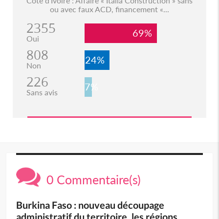
Côte d'Ivoire : Affaire « Italia Construction » sans
ou avec faux ACD, financement «...
2355
69%
Oui
808
24%
Non
226
7%
Sans avis
0 Commentaire(s)
Burkina Faso : nouveau découpage
administratif du territoire, les régions