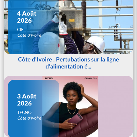
4 Août
2026
CIE
Côte d'Ivoire
Côte d'Ivoire : Pertubations sur la ligne
d'alimentation é...
3 Août
2026
TECNO
Côte d'Ivoire