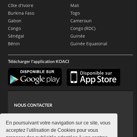
Côte d'Ivoire
Mali
Burkina Faso
Togo
Gabon
Cameroun
Congo
Congo (RDC)
Sénégal
Guinée
Bénin
Guinée Equatorial
Télécharger l'application KOACI
NOUS CONTACTER
contact@koaci.com
koaci@yahoo.fr
En poursuivant votre navigation sur ce site, vous
+225 07 08 85 52 93
acceptez l'utilisation de Cookies pour vous