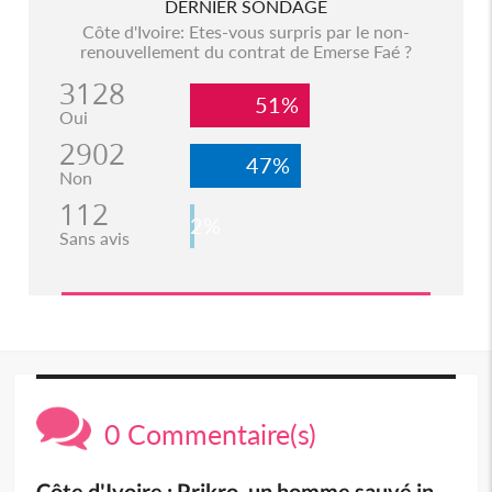
DERNIER SONDAGE
Côte d'Ivoire: Etes-vous surpris par le non-
renouvellement du contrat de Emerse Faé ?
3128
51%
Oui
2902
47%
Non
112
2%
Sans avis
0 Commentaire(s)
Côte d'Ivoire : Prikro, un homme sauvé in