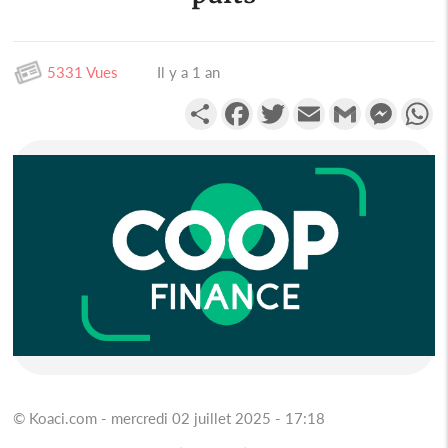
5331 Vues
Il y a 1 an
Partager
Facebook
Twitter
Email
Gmail
Messen
W
© Koaci.com - mercredi 02 juillet 2025 - 17:18