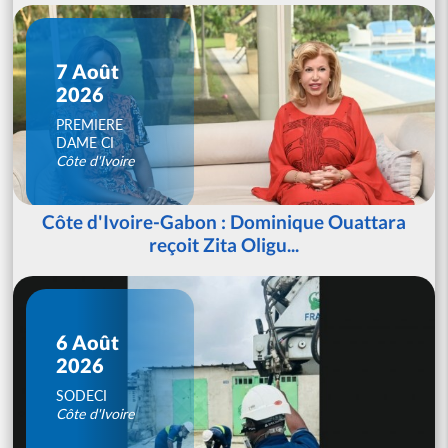
7 Août
2026
PREMIERE
DAME CI
Côte d'Ivoire
Côte d'Ivoire-Gabon : Dominique Ouattara
reçoit Zita Oligu...
6 Août
2026
SODECI
Côte d'Ivoire