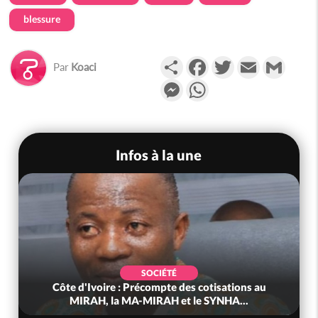
blessure
Partager
Facebook
Twitter
Email
Gmail
Par
Koaci
Messenger
WhatsApp
Infos à la une
SOCIÉTÉ
Côte d'Ivoire : Précompte des cotisations au
MIRAH, la MA-MIRAH et le SYNHA...