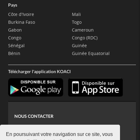
Pays
Côte d'Ivoire
Mali
Burkina Faso
Togo
Gabon
Cameroun
Congo
Congo (RDC)
Sénégal
Guinée
Bénin
Guinée Equatorial
Télécharger l'application KOACI
NOUS CONTACTER
contact@koaci.com
koaci@yahoo.fr
En poursuivant votre navigation sur ce site, vous