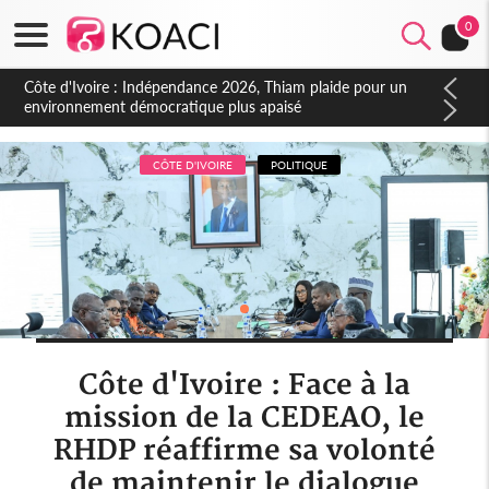
0
Côte d'Ivoire : Concours INFAS 2026, les convocations
seront disponibles à compter du samedi
CÔTE D'IVOIRE
POLITIQUE
Côte d'Ivoire : Face à la
mission de la CEDEAO, le
RHDP réaffirme sa volonté
de maintenir le dialogue