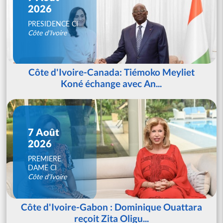
2026
PRESIDENCE CI
Côte d'Ivoire
Côte d'Ivoire-Canada: Tiémoko Meyliet
Koné échange avec An...
7 Août
2026
PREMIERE
DAME CI
Côte d'Ivoire
Côte d'Ivoire-Gabon : Dominique Ouattara
reçoit Zita Oligu...