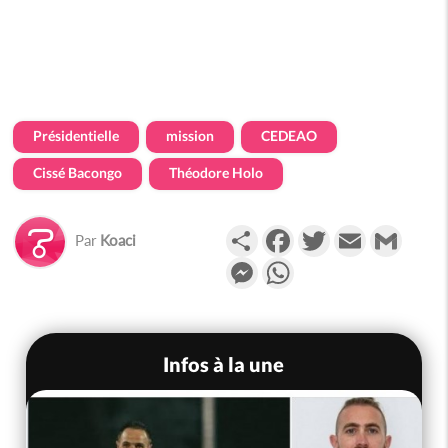
Présidentielle
mission
CEDEAO
Cissé Bacongo
Théodore Holo
Partager
Facebook
Twitter
Email
Gmail
Par
Koaci
Messenger
WhatsApp
Infos à la une