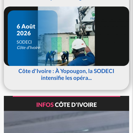
6 Août
2026
SODECI
Côte d'Ivoire
Côte d'Ivoire : À Yopougon, la SODECI
intensifie les opéra...
INFOS
CÔTE D'IVOIRE