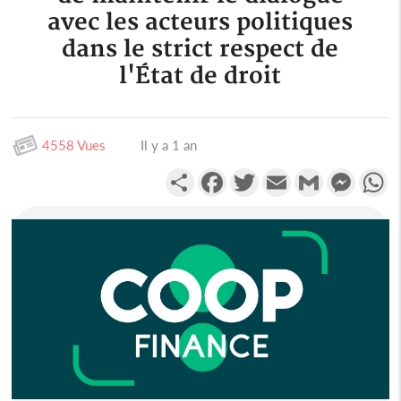
avec les acteurs politiques
dans le strict respect de
l'État de droit
4558 Vues
Il y a 1 an
Partager
Facebook
Twitter
Email
Gmail
Messen
W