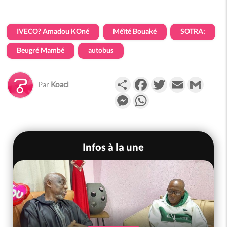
IVECO? Amadou KOné
Méïté Bouaké
SOTRA;
Beugré Mambé
autobus
Partager
Facebook
Twitter
Email
Gmail
Par
Koaci
Messenger
WhatsApp
Infos à la une