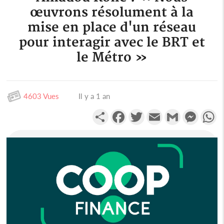
œuvrons résolument à la
mise en place d'un réseau
pour interagir avec le BRT et
le Métro »
4603 Vues
Il y a 1 an
Partager
Facebook
Twitter
Email
Gmail
Messen
W