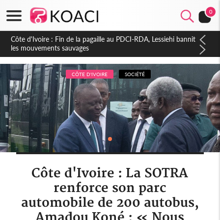
0
Côte d'Ivoire : Ouattara promet des sanctions contre les
déguerpissements illégaux
CÔTE D'IVOIRE
SOCIÉTÉ
Côte d'Ivoire : La SOTRA
renforce son parc
automobile de 200 autobus,
Amadou Koné : « Nous