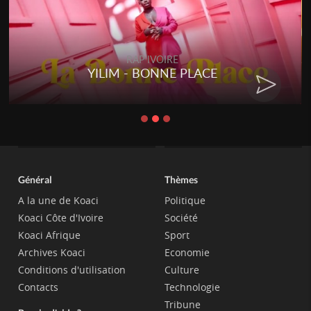
RAP IVOIRE
YILIM - BONNE PLACE
RE
Général
Thèmes
A la une de Koaci
Politique
Koaci Côte d'Ivoire
Société
Koaci Afrique
Sport
Archives Koaci
Economie
Conditions d'utilisation
Culture
Contacts
Technologie
Tribune