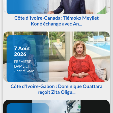
Côte d'Ivoire-Canada: Tiémoko Meyliet
Koné échange avec An...
7 Août
2026
PREMIERE
DAME CI
Côte d'Ivoire
Côte d'Ivoire-Gabon : Dominique Ouattara
reçoit Zita Oligu...