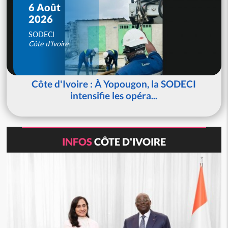
6 Août
2026
SODECI
Côte d'Ivoire
Côte d'Ivoire : À Yopougon, la SODECI
intensifie les opéra...
INFOS
CÔTE D'IVOIRE