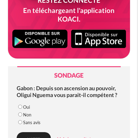
RESTEZ CONNECTÉ
En téléchargeant l'application
KOACI.
SONDAGE
Gabon : Depuis son ascension au pouvoir,
Oligui Nguema vous parait-il compétent ?
Oui
Non
Sans avis