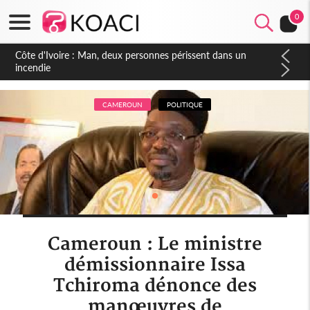
0
Côte d'Ivoire : Séileu, la célébration de la fête nationale
transformée en vaste campagne contre les produits
dépigmentants dangereux
CAMEROUN
POLITIQUE
Cameroun : Le ministre
démissionnaire Issa
Tchiroma dénonce des
manœuvres de