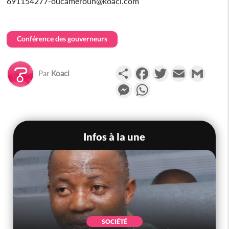
691154277-oucameroun@koaci.com
Conférence des gouverneurs
Partager
Facebook
Twitter
Email
Gmail
Par
Koaci
Messenger
WhatsApp
Infos à la une
SOCIÉTÉ