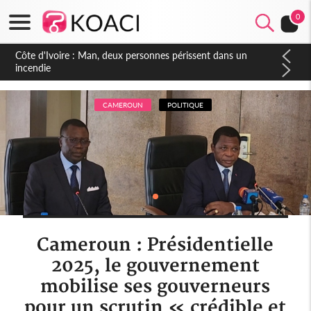
0
Côte d'Ivoire : Séileu, la célébration de la fête nationale
transformée en vaste campagne contre les produits
dépigmentants dangereux
CAMEROUN
POLITIQUE
Cameroun : Présidentielle
2025, le gouvernement
mobilise ses gouverneurs
pour un scrutin « crédible et