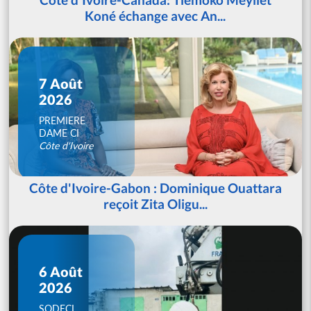
Koné échange avec An...
7 Août
2026
PREMIERE
DAME CI
Côte d'Ivoire
Côte d'Ivoire-Gabon : Dominique Ouattara
reçoit Zita Oligu...
6 Août
2026
SODECI