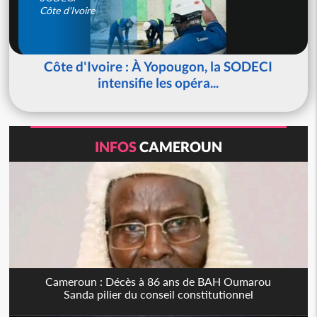
Côte d'Ivoire
Côte d'Ivoire : À Yopougon, la SODECI
intensifie les opéra...
INFOS
CAMEROUN
Cameroun : Décès à 86 ans de BAH Oumarou
Sanda pilier du conseil constitutionnel