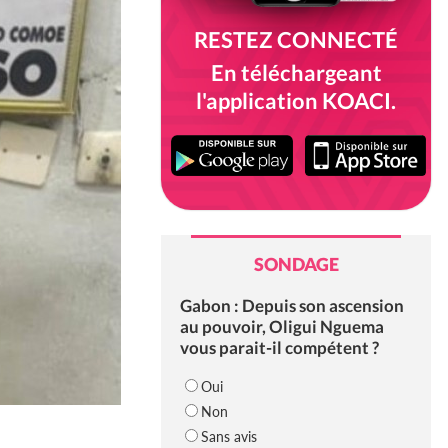
RESTEZ CONNECTÉ
En téléchargeant
l'application KOACI.
SONDAGE
Gabon : Depuis son ascension
au pouvoir, Oligui Nguema
vous parait-il compétent ?
Oui
Non
Sans avis