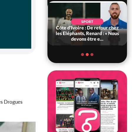
SOCIÉTÉ
SPORT
voire : MIRAH, la
Côte d'Ivoire : De retour chez
des communiqués
les Eléphants, Renard : « Nous
ie entre la MA-M...
devons être e...
es Drogues