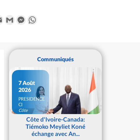
k
tter
Email
Gmail
Messenger
WhatsApp
Communiqués
7 Août
2026
PRESIDENCE
CI
Côte
d'Ivoire
Côte d'Ivoire-Canada:
Tiémoko Meyliet Koné
échange avec An...