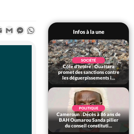
k
tter
Email
Gmail
Messenger
WhatsApp
Infos à la une
POLITIQUE
SOCIÉTÉ
ire : Après le pari
Côte d'Ivoire : Ouattara
 66e anniversaire,
promet des sanctions contre
Bictogo : «...
les déguerpissements i...
POLITIQUE
d'Ivoire : 66e
POLITIQUE
versaire de
Cameroun : Décès à 86 ans de
ance, les Forces de
BAH Oumarou Sanda pilier
fense e...
du conseil constituti...