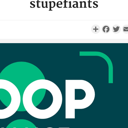
stupéfiants
Partager
Faceboo
Twi
Côte d'Ivo
réussi du
Adama 
Côte 
anni
l'Indépend
Dé