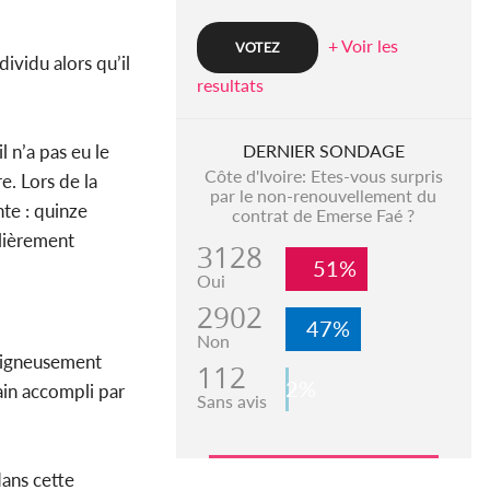
+ Voir les
dividu alors qu’il
resultats
DERNIER SONDAGE
l n’a pas eu le
Côte d'Ivoire: Etes-vous surpris
e. Lors de la
par le non-renouvellement du
nte : quinze
contrat de Emerse Faé ?
ulièrement
3128
51%
Oui
2902
47%
Non
soigneusement
112
2%
rain accompli par
Sans avis
dans cette