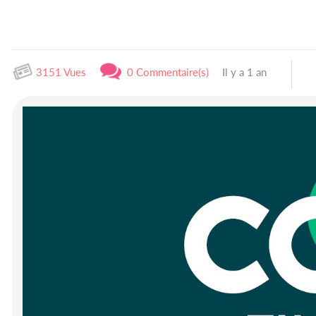
3151 Vues
0 Commentaire(s)
Il y a 1 an