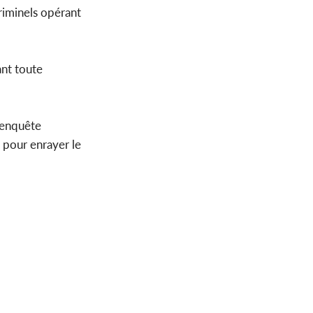
riminels opérant
ant toute
 enquête
e pour enrayer le