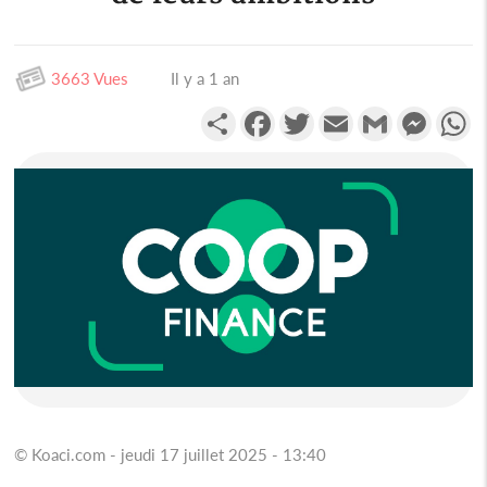
3663 Vues
Il y a 1 an
Partager
Facebook
Twitter
Email
Gmail
Messen
W
© Koaci.com - jeudi 17 juillet 2025 - 13:40