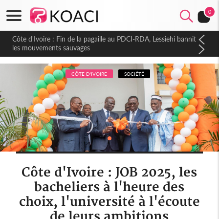
0
Côte d'Ivoire : Fin de la pagaille au PDCI-RDA, Lessiehi bannit
les mouvements sauvages
CÔTE D'IVOIRE
SOCIÉTÉ
Côte d'Ivoire : JOB 2025, les
bacheliers à l'heure des
choix, l'université à l'écoute
de leurs ambitions