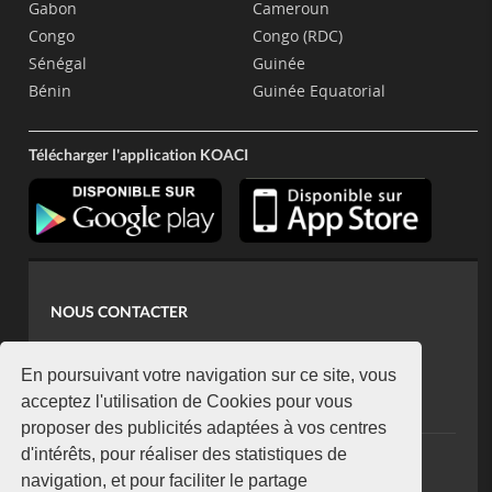
Gabon
Cameroun
Congo
Congo (RDC)
Sénégal
Guinée
Bénin
Guinée Equatorial
Télécharger l'application KOACI
NOUS CONTACTER
contact@koaci.com
koaci@yahoo.fr
En poursuivant votre navigation sur ce site, vous
+225 07 08 85 52 93
acceptez l'utilisation de Cookies pour vous
proposer des publicités adaptées à vos centres
d'intérêts, pour réaliser des statistiques de
NEWSLETTER
navigation, et pour faciliter le partage