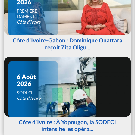
2026
PREMIERE
DAME CI
Côte d'Ivoire
Côte d'Ivoire-Gabon : Dominique Ouattara
reçoit Zita Oligu...
6 Août
2026
SODECI
Côte d'Ivoire
Côte d'Ivoire : À Yopougon, la SODECI
intensifie les opéra...