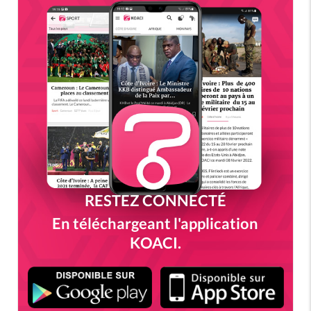
RESTEZ CONNECTÉ
En téléchargeant l'application
KOACI.