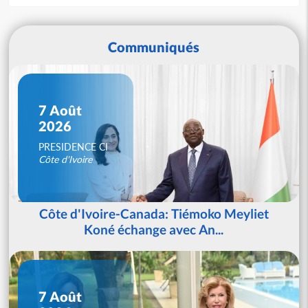
Communiqués
7 Août
2026
PRESIDENCE CI
Côte d'Ivoire
Côte d'Ivoire-Canada: Tiémoko Meyliet
Koné échange avec An...
7 Août