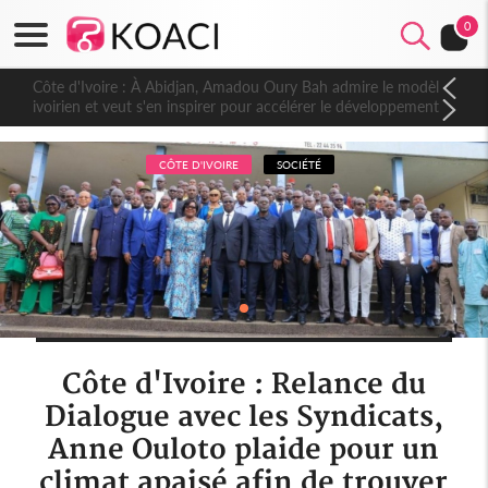
0
Côte d'Ivoire : À Abidjan, Amadou Oury Bah admire le modèle
ivoirien et veut s'en inspirer pour accélérer le développement
de la Guinée
CÔTE D'IVOIRE
SOCIÉTÉ
Côte d'Ivoire : Relance du
Dialogue avec les Syndicats,
Anne Ouloto plaide pour un
climat apaisé afin de trouver