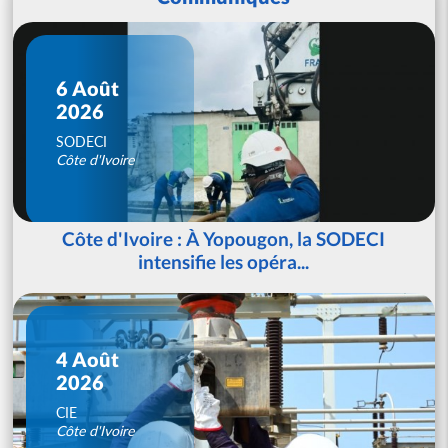
6 Août
2026
SODECI
Côte d'Ivoire
Côte d'Ivoire : À Yopougon, la SODECI
intensifie les opéra...
4 Août
2026
CIE
Côte d'Ivoire