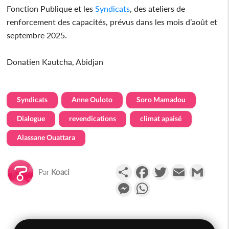
Fonction Publique et les
Syndicats
, des ateliers de
renforcement des capacités, prévus dans les mois d’août et
septembre 2025.
Donatien Kautcha, Abidjan
Syndicats
Anne Ouloto
Soro Mamadou
Dialogue
revendications
climat apaisé
Alassane Ouattara
Partager
Facebook
Twitter
Email
Gmail
Par
Koaci
Messenger
WhatsApp