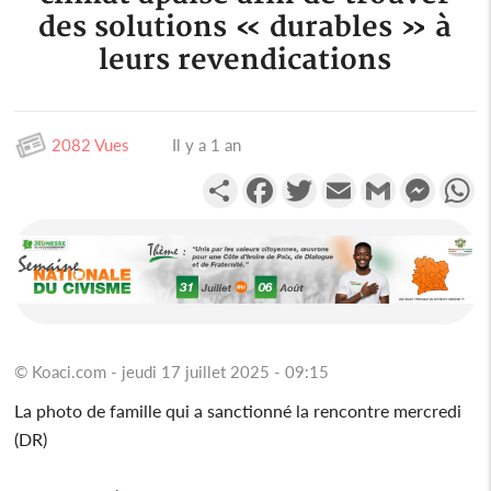
des solutions « durables » à
leurs revendications
2082 Vues
Il y a 1 an
Partager
Facebook
Twitter
Email
Gmail
Messen
W
© Koaci.com - jeudi 17 juillet 2025 - 09:15
La photo de famille qui a sanctionné la rencontre mercredi
(DR)