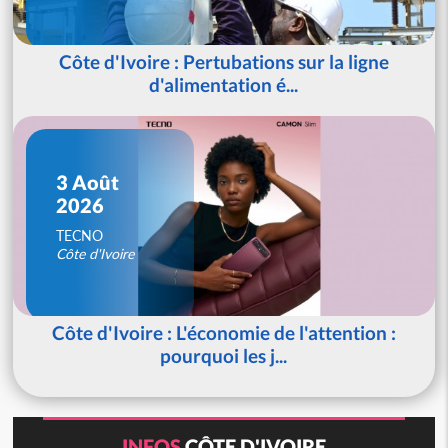
Côte d'Ivoire : Pertubations sur la ligne
d'alimentation é...
3 Août
2026
TECNO
Côte d'Ivoire
Côte d'Ivoire : L'économie de l'attention :
pourquoi les j...
INFOS
CÔTE D'IVOIRE