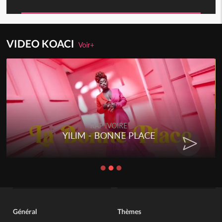
VIDEO KOACI
Voir+
RAP IVOIRE
YILIM - BONNE PLACE
Général
Thèmes