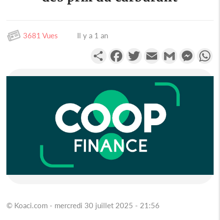
3681 Vues
Il y a 1 an
Partager
Facebook
Twitter
Email
Gmail
Messen
W
© Koaci.com - mercredi 30 juillet 2025 - 21:56