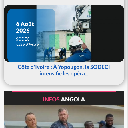
6 Août
2026
SODECI
Côte d'Ivoire
Côte d'Ivoire : À Yopougon, la SODECI
intensifie les opéra...
INFOS
ANGOLA