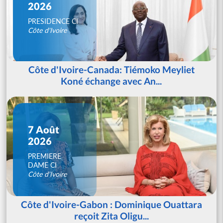
2026
PRESIDENCE CI
Côte d'Ivoire
Côte d'Ivoire-Canada: Tiémoko Meyliet
Koné échange avec An...
7 Août
2026
PREMIERE
DAME CI
Côte d'Ivoire
Côte d'Ivoire-Gabon : Dominique Ouattara
reçoit Zita Oligu...