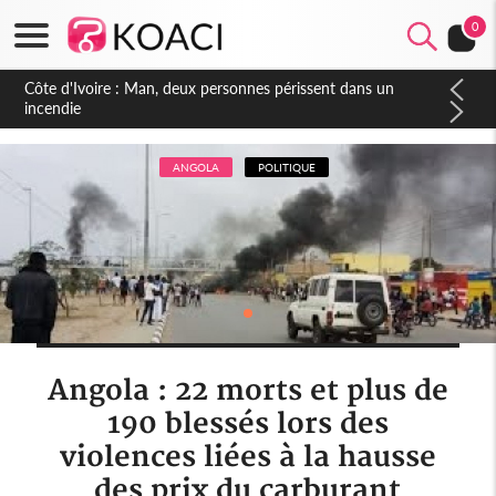
0
Côte d'Ivoire : Séileu, la célébration de la fête nationale
transformée en vaste campagne contre les produits
dépigmentants dangereux
ANGOLA
POLITIQUE
Angola : 22 morts et plus de
190 blessés lors des
violences liées à la hausse
des prix du carburant