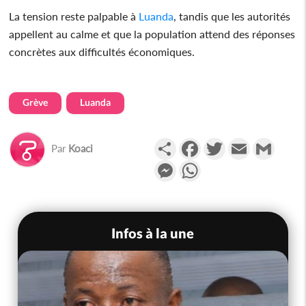
La tension reste palpable à
Luanda
, tandis que les autorités
appellent au calme et que la population attend des réponses
concrètes aux difficultés économiques.
Grève
Luanda
Partager
Facebook
Twitter
Email
Gmail
Par
Koaci
Messenger
WhatsApp
Infos à la une