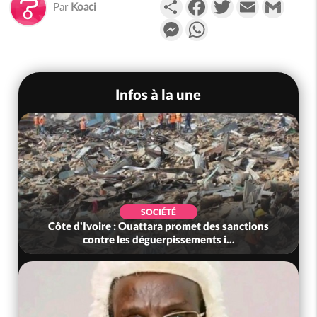
Partager
Facebook
Twitter
Email
Gmail
Par
Koaci
Messenger
WhatsApp
Infos à la une
SOCIÉTÉ
Côte d'Ivoire : Ouattara promet des sanctions
contre les déguerpissements i...