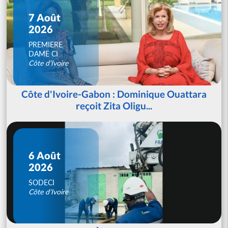
7 Août
2026
PREMIERE
DAME CI
Côte d'Ivoire
Côte d'Ivoire-Gabon : Dominique Ouattara
reçoit Zita Oligu...
6 Août
2026
SODECI
Côte d'Ivoire