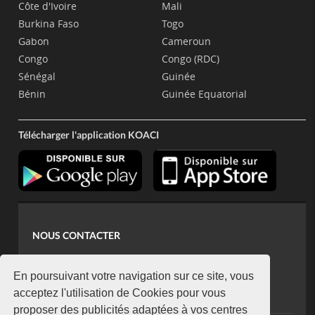
Côte d'Ivoire
Mali
Burkina Faso
Togo
Gabon
Cameroun
Congo
Congo (RDC)
Sénégal
Guinée
Bénin
Guinée Equatorial
Télécharger l'application KOACI
NOUS CONTACTER
contact@koaci.com
koaci@yahoo.fr
En poursuivant votre navigation sur ce site, vous
+225 07 08 85 52 93
acceptez l'utilisation de Cookies pour vous
proposer des publicités adaptées à vos centres