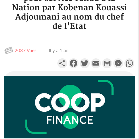
Nation par Kobenan Kouassi
Adjoumani au nom du chef
de l'Etat
2037 Vues
Il y a 1 an
Partager
Facebook
Twitter
Email
Gmail
Messen
W