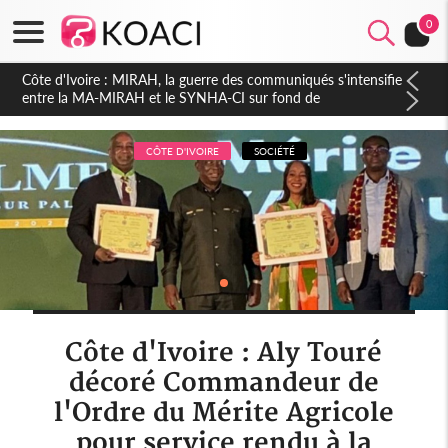
0
Côte d'Ivoire : Indépendance 2026, Thiam plaide pour un
environnement démocratique plus apaisé
CÔTE D'IVOIRE
SOCIÉTÉ
Côte d'Ivoire : Aly Touré
décoré Commandeur de
l'Ordre du Mérite Agricole
pour service rendu à la