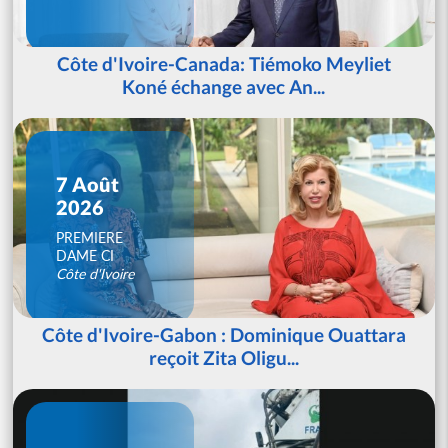
Côte d'Ivoire-Canada: Tiémoko Meyliet
Koné échange avec An...
7 Août
2026
PREMIERE
DAME CI
Côte d'Ivoire
Côte d'Ivoire-Gabon : Dominique Ouattara
reçoit Zita Oligu...