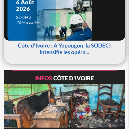
6 Août
2026
SODECI
Côte d'Ivoire
Côte d'Ivoire : À Yopougon, la SODECI
intensifie les opéra...
INFOS
CÔTE D'IVOIRE