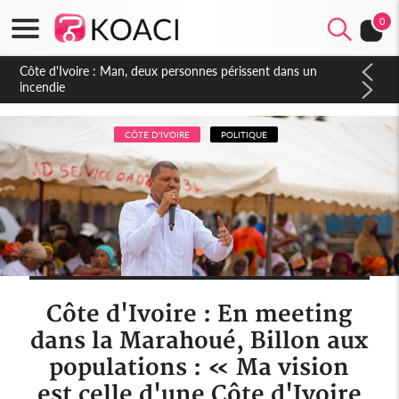
0
Côte d'Ivoire : Séileu, la célébration de la fête nationale
transformée en vaste campagne contre les produits
dépigmentants dangereux
CÔTE D'IVOIRE
POLITIQUE
Côte d'Ivoire : En meeting
dans la Marahoué, Billon aux
populations : « Ma vision
est celle d'une Côte d'Ivoire