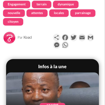
Engagement
terrain
dynamique
nouvelle
attentes
locales
parrainage
citoyen
Partager
Facebook
Twitter
Email
Gmail
Par
Koaci
Messenger
WhatsApp
Infos à la une