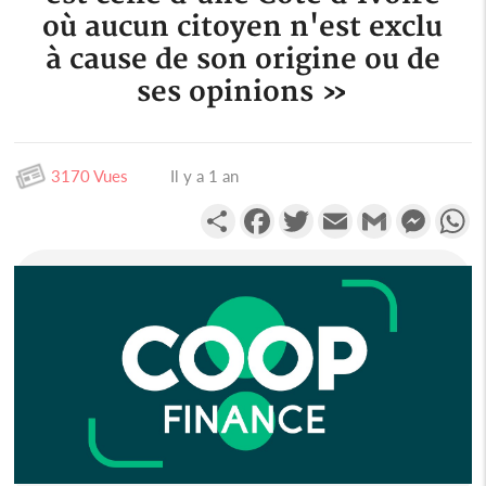
où aucun citoyen n'est exclu
à cause de son origine ou de
ses opinions »
3170 Vues
Il y a 1 an
Partager
Facebook
Twitter
Email
Gmail
Messen
W