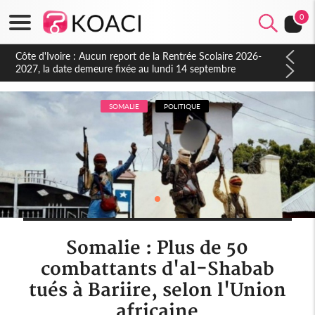
0
Côte d'Ivoire : Indépendance à Blahou, le sous-préfet : « La
fête nous invite à mesurer le chemin parcouru et à renouveler
notre engagement collectif en faveur du développement »
SOMALIE
POLITIQUE
Somalie : Plus de 50
combattants d'al-Shabab
tués à Bariire, selon l'Union
africaine