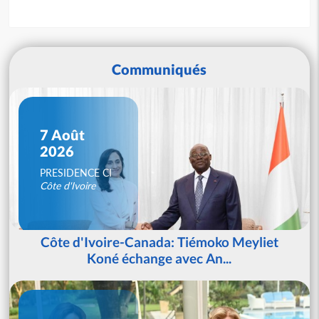
Communiqués
7 Août
2026
PRESIDENCE CI
Côte d'Ivoire
Côte d'Ivoire-Canada: Tiémoko Meyliet
Koné échange avec An...