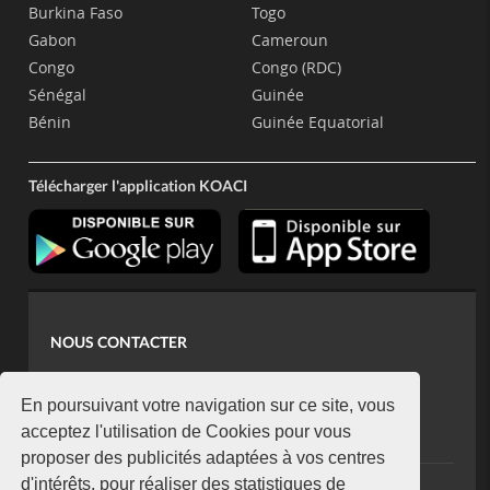
Burkina Faso
Togo
Gabon
Cameroun
Congo
Congo (RDC)
Sénégal
Guinée
Bénin
Guinée Equatorial
Télécharger l'application KOACI
NOUS CONTACTER
contact@koaci.com
koaci@yahoo.fr
En poursuivant votre navigation sur ce site, vous
+225 07 08 85 52 93
acceptez l'utilisation de Cookies pour vous
proposer des publicités adaptées à vos centres
d'intérêts, pour réaliser des statistiques de