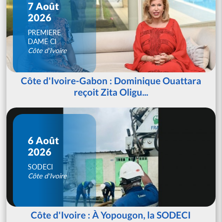
7 Août
2026
PREMIERE
DAME CI
Côte d'Ivoire
Côte d'Ivoire-Gabon : Dominique Ouattara
reçoit Zita Oligu...
6 Août
2026
SODECI
Côte d'Ivoire
Côte d'Ivoire : À Yopougon, la SODECI