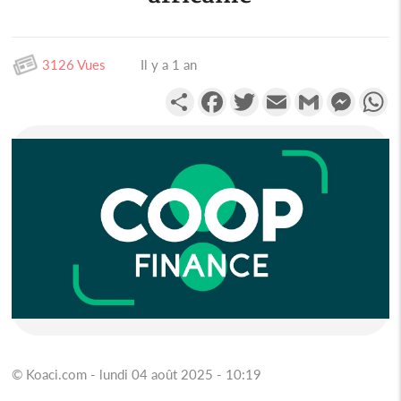
3126 Vues
Il y a 1 an
Partager
Facebook
Twitter
Email
Gmail
Messen
W
© Koaci.com - lundi 04 août 2025 - 10:19