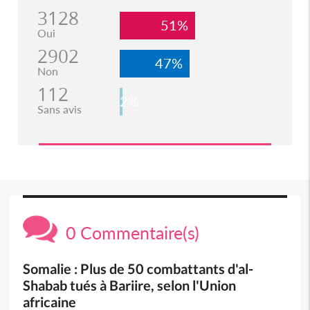
3128
51%
Oui
2902
47%
Non
112
2%
Sans avis
0 Commentaire(s)
Somalie : Plus de 50 combattants d'al-
Shabab tués à Bariire, selon l'Union
africaine