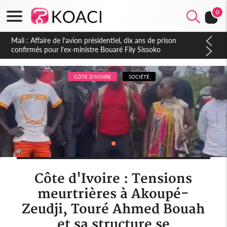
0
Nigeria : Le Togo et le Cameroun principaux acheteurs des
produits de la raffinerie Dangote en juillet
CÔTE D'IVOIRE
SOCIÉTÉ
Côte d'Ivoire : Tensions
meurtrières à Akoupé-
Zeudji, Touré Ahmed Bouah
et sa structure se