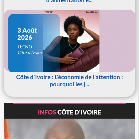
3 Août
2026
TECNO
Côte d'Ivoire
Côte d'Ivoire : L'économie de l'attention :
pourquoi les j...
INFOS
CÔTE D'IVOIRE