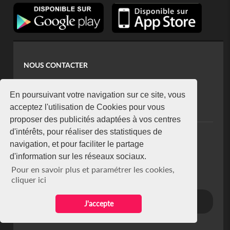
NOUS CONTACTER
contact@koaci.com
koaci@yahoo.fr
En poursuivant votre navigation sur ce site, vous
+225 07 08 85 52 93
acceptez l'utilisation de Cookies pour vous
proposer des publicités adaptées à vos centres
d'intérêts, pour réaliser des statistiques de
NEWSLETTER
navigation, et pour faciliter le partage
Restez connecté via notre newsletter
d'information sur les réseaux sociaux.
S'abonner
Pour en savoir plus et paramétrer les cookies,
Se désabonner
cliquer ici
J'accepte