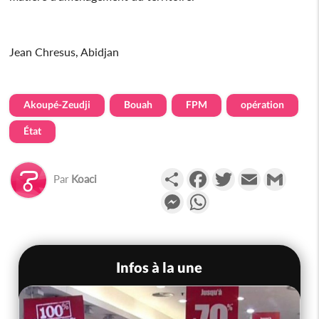
Jean Chresus, Abidjan
Akoupé-Zeudji
Bouah
FPM
opération
État
Partager
Facebook
Twitter
Email
Gmail
Par
Koaci
Messenger
WhatsApp
Infos à la une