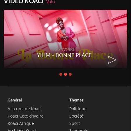
VIDEO KOACI
Voir+
RAP IVOIRE
YILIM - BONNE PLACE
Général
Thèmes
A la une de Koaci
Politique
Koaci Côte d'Ivoire
Société
Koaci Afrique
Sport
Archives Koaci
Economie