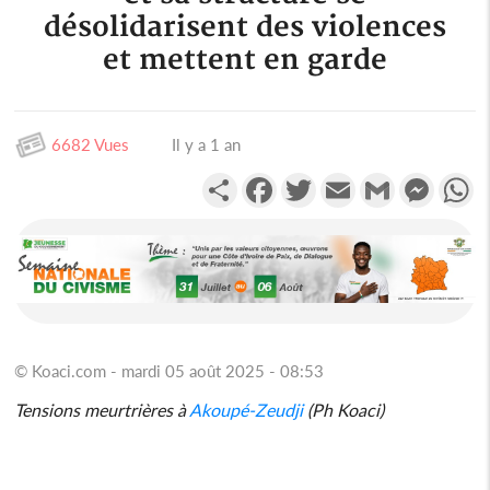
désolidarisent des violences
et mettent en garde
6682 Vues
Il y a 1 an
Partager
Facebook
Twitter
Email
Gmail
Messen
W
© Koaci.com - mardi 05 août 2025 - 08:53
Tensions meurtrières à
Akoupé-Zeudji
(Ph Koaci)