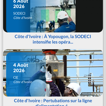
6 Août
2026
SODECI
Côte d'Ivoire
Côte d'Ivoire : À Yopougon, la SODECI
intensifie les opéra...
4 Août
2026
CIE
Côte d'Ivoire
Côte d'Ivoire : Pertubations sur la ligne
d'alimentation é...