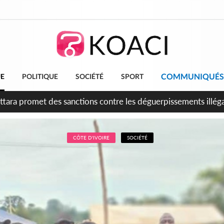
COMMUNIQUÉS
UE
POLITIQUE
SOCIÉTÉ
SPORT
 anniversaire de l'indépendance, Alassane Ouattara promet d'a
ents pour une nation plus forte et plus prospère
CÔTE D'IVOIRE
SOCIÉTÉ