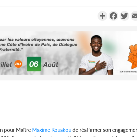
Partager
Faceboo
Twi
Côte d'I
promet des
les dégu
Côte d'Ivoi
Alassane 
la gr
on pour Maître
Maxime Kouakou
de réaffirmer son engagemen