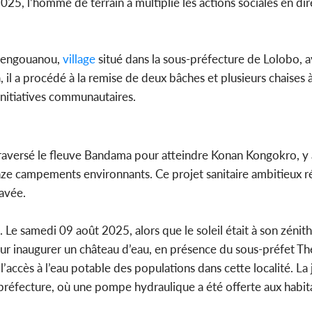
25, l’homme de terrain a multiplié les actions sociales en dir
Côte 
anni
l'indépe
Ouatt
Nzengouanou,
village
situé dans la sous-préfecture de Lolobo, a
il a procédé à la remise de deux bâches et plusieurs chaises à
initiatives communautaires.
traversé le fleuve Bandama pour atteindre Konan Kongokro, y 
onze campements environnants. Ce projet sanitaire ambitieux 
avée.
Le samedi 09 août 2025, alors que le soleil était à son zénith, 
ur inaugurer un château d’eau, en présence du sous-préfet T
 l’accès à l’eau potable des populations dans cette localité. La 
réfecture, où une pompe hydraulique a été offerte aux habita