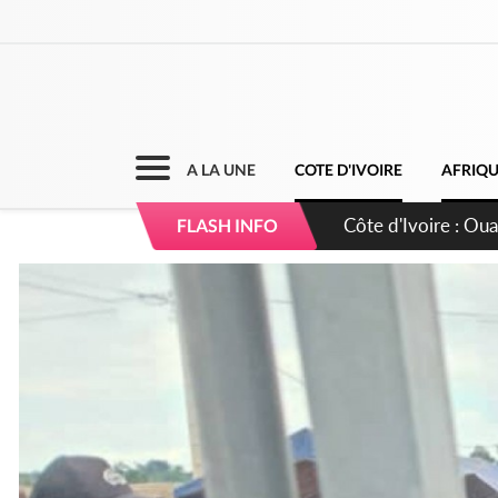
A LA UNE
COTE D'IVOIRE
AFRIQ
Côte d'Ivoire : 66è
FLASH INFO
grands investissem