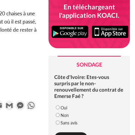
En téléchargeant
20 chaises à une
l'application KOACI.
 où il est passé,
lonté de rester à
SONDAGE
Côte d'Ivoire: Etes-vous
surpris par le non-
renouvellement du contrat de
Emerse Faé ?
k
tter
Email
Gmail
Messenger
WhatsApp
Oui
Non
Sans avis