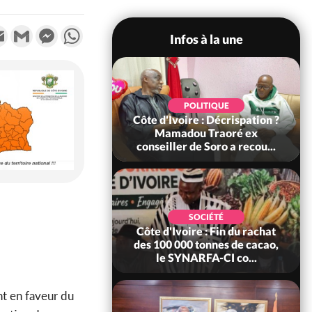
k
tter
Email
Gmail
Messenger
WhatsApp
Infos à la une
SOCIÉTÉ
POLITIQUE
voire : Ouattara
Côte d'Ivoire : Décrispation ?
 sanctions contre
Mamadou Traoré ex
erpissements i...
conseiller de Soro a recou...
POLITIQUE
SOCIÉTÉ
re : Fête nationale,
Côte d'Ivoire : Fin du rachat
Ouattara accorde
des 100 000 tonnes de cacao,
âce à 4 661...
le SYNARFA-CI co...
t en faveur du