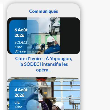
Communiqués
6 Août
2026
SODECI
Côte
d'Ivoire
Côte d'Ivoire : À Yopougon,
la SODECI intensifie les
opéra...
4 Août
2026
CIE
Côte