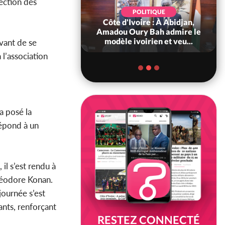
ection des
POLITIQUE
d'Ivoire : 66è
POLITIQUE
versaire de
Côte d'Ivoire : À Abidjan,
ndance, Alassane
Amadou Oury Bah admire le
ara prome...
modèle ivoirien et veu...
vant de se
 l’association
a posé la
répond à un
il s’est rendu à
héodore Konan.
journée s’est
nts, renforçant
RESTEZ CONNECTÉ