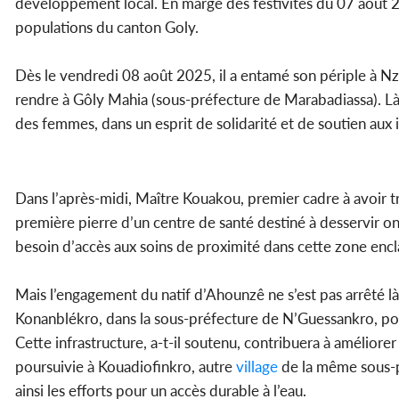
développement local. En marge des festivités du 07 août 20
populations du canton Goly.
Dès le vendredi 08 août 2025, il a entamé son périple à 
rendre à Gôly Mahia (sous-préfecture de Marabadiassa). Là, 
des femmes, dans un esprit de solidarité et de soutien aux 
Dans l’après-midi, Maître Kouakou, premier cadre à avoir 
première pierre d’un centre de santé destiné à desservir 
besoin d’accès aux soins de proximité dans cette zone encl
Mais l’engagement du natif d’Ahounzê ne s’est pas arrêté là. 
Konanblékro, dans la sous-préfecture de N’Guessankro, po
Cette infrastructure, a-t-il soutenu, contribuera à améliorer
poursuivie à Kouadiofinkro, autre
village
de la même sous-p
ainsi les efforts pour un accès durable à l’eau.