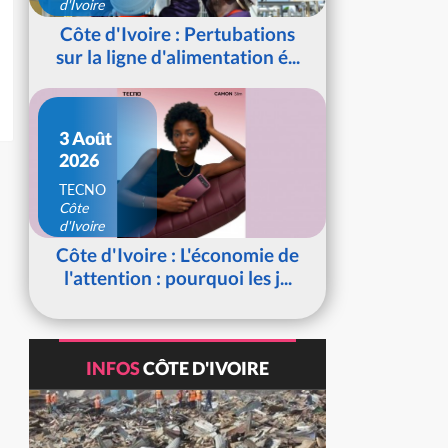
d'Ivoire
Côte d'Ivoire : Pertubations
sur la ligne d'alimentation é...
3 Août
2026
TECNO
Côte
d'Ivoire
Côte d'Ivoire : L'économie de
l'attention : pourquoi les j...
INFOS
CÔTE D'IVOIRE