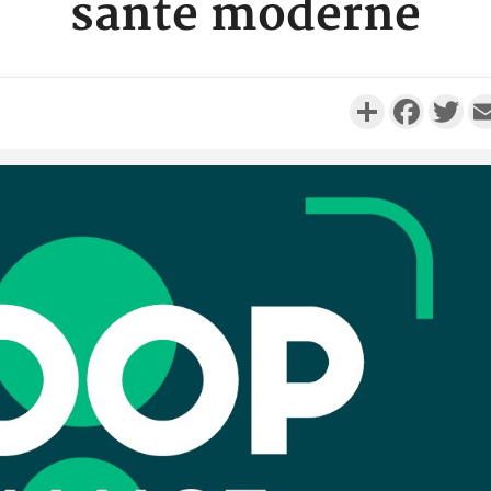
santé moderne
Partager
Faceboo
Twi
Camero
d'absenc
Iyodi ap
Côte d'I
promet des
les dégu