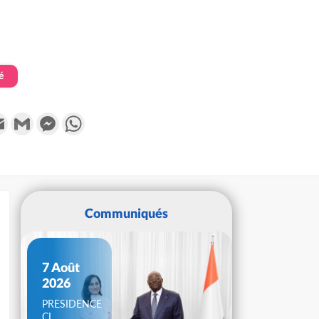
é
k
tter
Email
Gmail
Messenger
WhatsApp
Communiqués
7 Août
2026
PRESIDENCE
CI