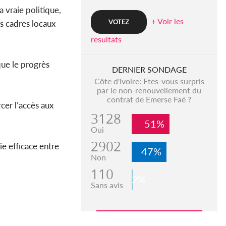
a vraie politique,
+ Voir les
es cadres locaux
resultats
que le progrès
DERNIER SONDAGE
Côte d'Ivoire: Etes-vous surpris
par le non-renouvellement du
contrat de Emerse Faé ?
cer l’accès aux
3128
51%
Oui
2902
e efficace entre
47%
Non
110
2%
Sans avis