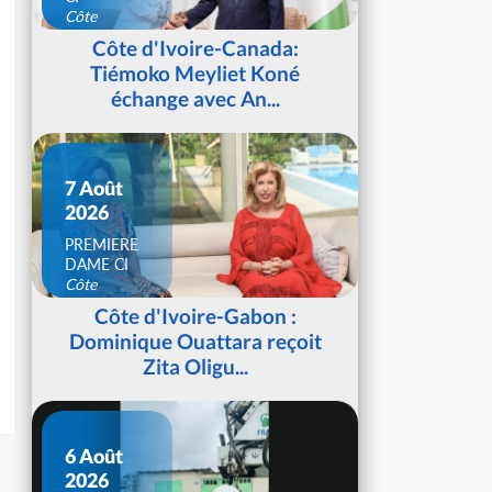
Côte
d'Ivoire
Côte d'Ivoire-Canada:
Tiémoko Meyliet Koné
échange avec An...
7 Août
2026
PREMIERE
DAME CI
Côte
d'Ivoire
Côte d'Ivoire-Gabon :
Dominique Ouattara reçoit
Zita Oligu...
6 Août
2026