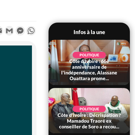
k
tter
Email
Gmail
Messenger
WhatsApp
Infos à la une
POLITIQUE
POLITIQUE
un : 61 jours
Côte d'Ivoire : 66è
e de Biya, Hiram
anniversaire de
pelle le conseil
l'indépendance, Alassane
const...
Ouattara prome...
SOCIÉTÉ
POLITIQUE
voire : Ouattara
Côte d'Ivoire : Décrispation ?
 sanctions contre
Mamadou Traoré ex
erpissements i...
conseiller de Soro a recou...