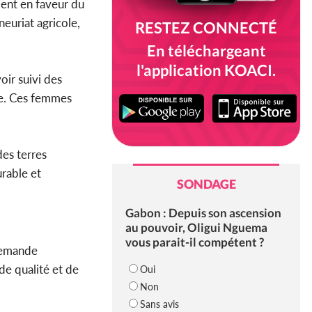
ent en faveur du
euriat agricole,
RESTEZ CONNECTÉ
En téléchargeant
l'application KOACI.
ir suivi des
ère. Ces femmes
des terres
urable et
SONDAGE
Gabon : Depuis son ascension
au pouvoir, Oligui Nguema
vous parait-il compétent ?
demande
de qualité et de
Oui
Non
Sans avis