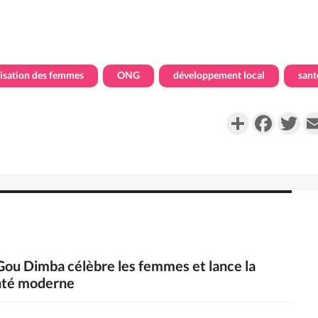
sation des femmes
ONG
développement local
sant
Partager
Faceboo
Twi
'Gou Dimba célèbre les femmes et lance la
anté moderne