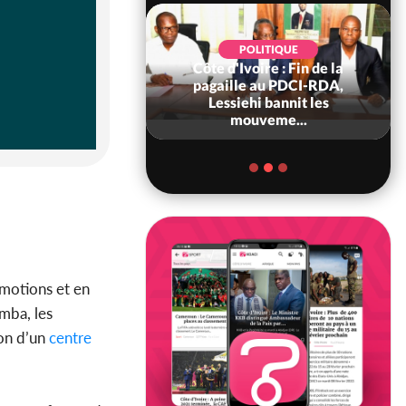
POLITIQUE
Côte d'Ivoire : Fin de la
POLITIQUE
re : Fête nationale,
pagaille au PDCI-RDA,
Ouattara accorde
Lessiehi bannit les
âce à 4 661...
mouveme...
émotions et en
mba, les
on d’un
centre