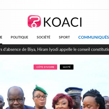
COMMUNIQUÉS
UE
POLITIQUE
SOCIÉTÉ
SPORT
n de la pagaille au PDCI-RDA, Lessiehi bannit les mouvements 
CÔTE D'IVOIRE
SANTÉ