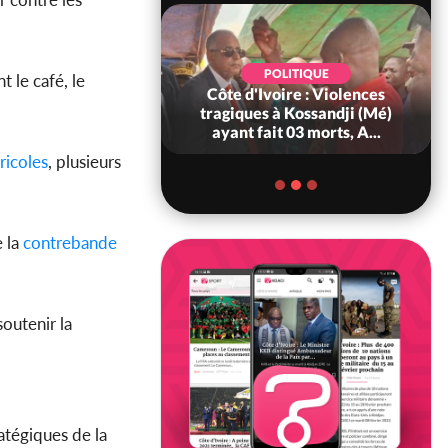
POLITIQUE
POLITIQUE
t le café, le
oire : À Abidjan,
Côte d'Ivoire : Violences
ry Bah admire le
tragiques à Kossandji (Mé)
voirien et veu...
ayant fait 03 morts, A...
ricoles
, plusieurs
e la
contrebande
soutenir la
atégiques de la