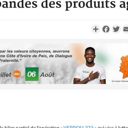
andes des produits a
Partager
Faceboo
Twi
Côte d'Ivoi
Mamad
conseiller
Côte d'Ivo
des 100 00
le SYN
e bilan partiel de l’opération «
VERROU 322
» qui vise à lutt