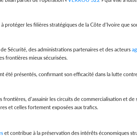
 à protéger les filières stratégiques de la Côte d’Ivoire que son
Côte d'Iv
Amadou Ou
modèle i
de Sécurité, des administrations partenaires et des acteurs
ag
les frontières mieux sécurisées.
ont été présentés, confirmant son efficacité dans la lutte contr
frontières, d’assainir les circuits de commercialisation et de 
ères et celles fortement exposées aux trafics.
es
et contribue à la préservation des intérêts économiques str