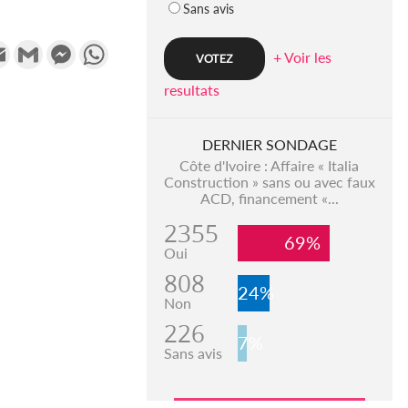
Sans avis
k
tter
Email
Gmail
Messenger
WhatsApp
+ Voir les
resultats
DERNIER SONDAGE
Côte d'Ivoire : Affaire « Italia
Construction » sans ou avec faux
ACD, financement «...
2355
69%
Oui
808
24%
Non
226
7%
Sans avis