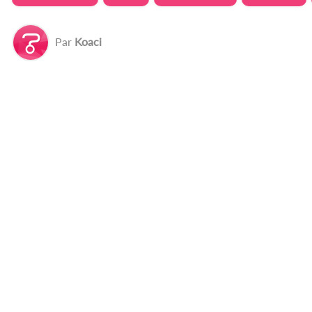
Par
Koaci