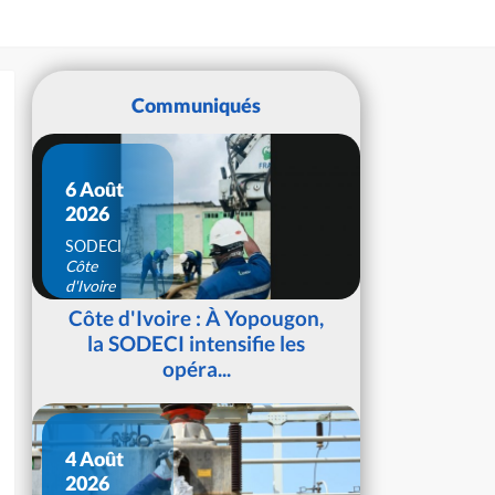
Communiqués
6 Août
2026
SODECI
Côte
d'Ivoire
Côte d'Ivoire : À Yopougon,
la SODECI intensifie les
opéra...
4 Août
2026