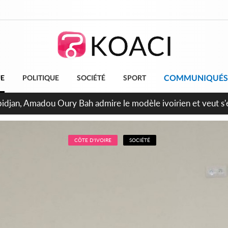
COMMUNIQUÉS
UE
POLITIQUE
SOCIÉTÉ
SPORT
milliards FCFA de la France pour le métro d'Abidjan et les Ag
projets structurants
CÔTE D'IVOIRE
SOCIÉTÉ