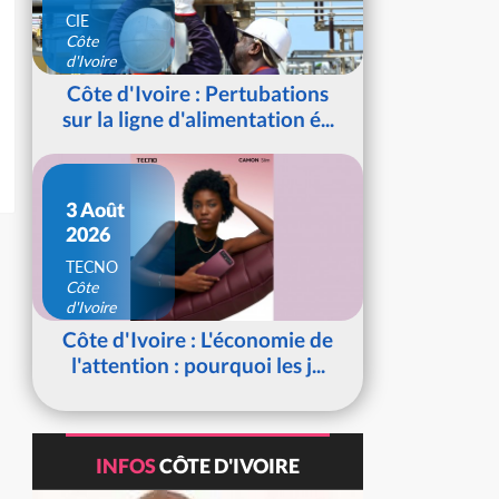
CIE
Côte
d'Ivoire
Côte d'Ivoire : Pertubations
sur la ligne d'alimentation é...
3 Août
2026
TECNO
Côte
d'Ivoire
Côte d'Ivoire : L'économie de
l'attention : pourquoi les j...
INFOS
CÔTE D'IVOIRE