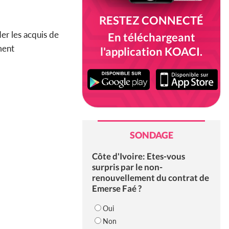
RESTEZ CONNECTÉ
er les acquis de
En téléchargeant
ment
l'application KOACI.
SONDAGE
Côte d'Ivoire: Etes-vous
surpris par le non-
renouvellement du contrat de
Emerse Faé ?
Oui
Non