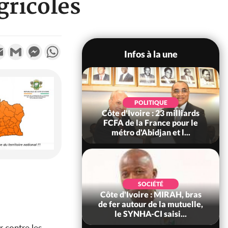
gricoles
k
tter
Email
Gmail
Messenger
WhatsApp
Infos à la une
POLITIQUE
POLITIQUE
re : Décrispation ?
Côte d'Ivoire : 23 milliards
ou Traoré ex
FCFA de la France pour le
 de Soro a recou...
métro d'Abidjan et l...
SOCIÉTÉ
SOCIÉTÉ
ire : Fin du rachat
Côte d'Ivoire : MIRAH, bras
0 tonnes de cacao,
de fer autour de la mutuelle,
ARFA-CI co...
le SYNHA-CI saisi...
er contre les