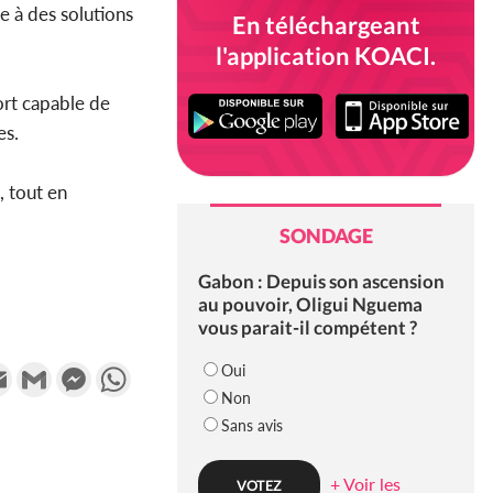
e à des solutions
En téléchargeant
l'application KOACI.
ort capable de
es.
, tout en
SONDAGE
Gabon : Depuis son ascension
au pouvoir, Oligui Nguema
vous parait-il compétent ?
k
tter
Email
Gmail
Messenger
WhatsApp
Oui
Non
Sans avis
+ Voir les