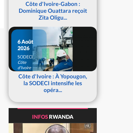
d'Ivoire
Côte d'Ivoire-Gabon :
Dominique Ouattara reçoit
Zita Oligu...
6 Août
2026
SODECI
Côte
d'Ivoire
Côte d'Ivoire : À Yopougon,
la SODECI intensifie les
opéra...
INFOS
RWANDA