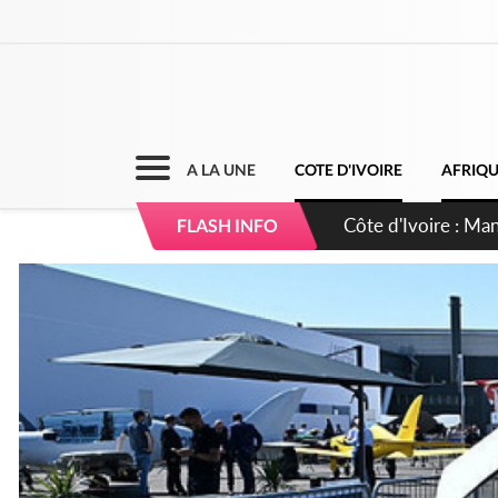
A LA UNE
COTE D'IVOIRE
AFRIQ
Côte d'Ivoire : Séi
FLASH INFO
dépigmentants da