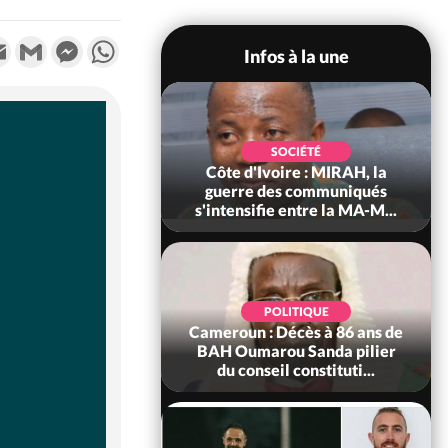
k
tter
Email
Gmail
Messenger
WhatsApp
Infos à la une
SOCIÉTÉ
SOCIÉTÉ
voire : Man, deux
Côte d'Ivoire : MIRAH, la
périssent dans un
guerre des communiqués
incendie
s'intensifie entre la MA-M...
SOCIÉTÉ
POLITIQUE
ire : Daloa, il tue
Cameroun : Décès à 86 ans de
ègue et cache 38
BAH Oumarou Sanda pilier
s dans une fo...
du conseil constituti...