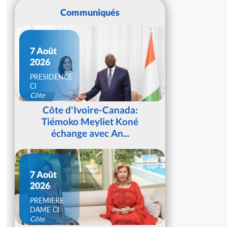
Communiqués
7 Août
2026
PRESIDENCE
CI
Côte
d'Ivoire
Côte d'Ivoire-Canada:
Tiémoko Meyliet Koné
échange avec An...
7 Août
2026
PREMIERE
DAME CI
Côte