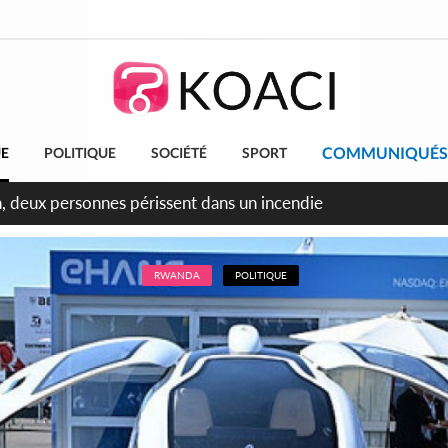
COMMUNIQUÉS
UE
POLITIQUE
SOCIÉTÉ
SPORT
leu, la célébration de la fête nationale transformée en vaste 
ngereux
RWANDA
POLITIQUE