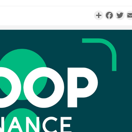
Partager
Faceboo
Twi
Côte d'I
personnes 
Côte d'Ivo
son coll
million