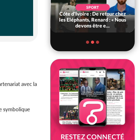
POLITIQUE
d'Ivoire : 66e
SPORT
versaire de
Côte d'Ivoire : De retour chez
ance, les Forces de
les Eléphants, Renard : « Nous
fense e...
devons être e...
rtenariat avec la
ape symbolique
RESTEZ CONNECTÉ