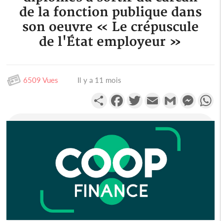
de la fonction publique dans
son oeuvre « Le crépuscule
de l'État employeur »
6509 Vues
Il y a 11 mois
Partager
Facebook
Twitter
Email
Gmail
Messen
W