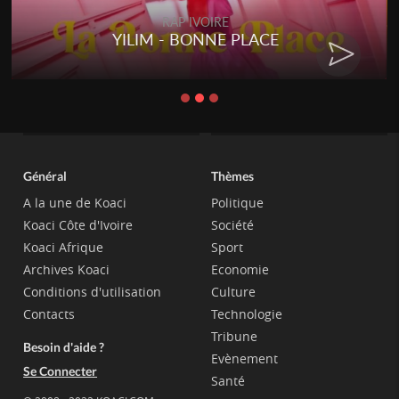
IVOIRE
RAP IVOI
ONNE PLACE
RENARD BARAKIS
CHA
Général
Thèmes
A la une de Koaci
Politique
Koaci Côte d'Ivoire
Société
Koaci Afrique
Sport
Archives Koaci
Economie
Conditions d'utilisation
Culture
Contacts
Technologie
Tribune
Besoin d'aide ?
Evènement
Se Connecter
Santé