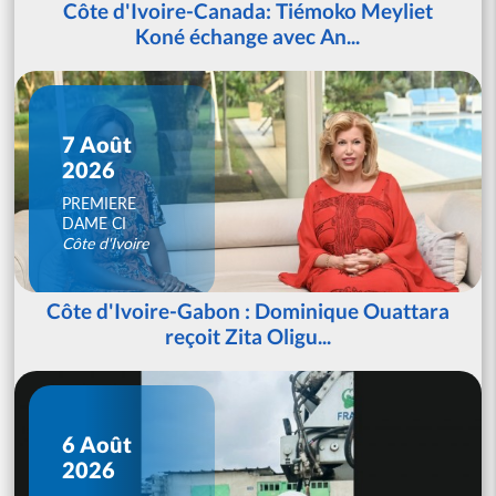
Côte d'Ivoire-Canada: Tiémoko Meyliet
Koné échange avec An...
7 Août
2026
PREMIERE
DAME CI
Côte d'Ivoire
Côte d'Ivoire-Gabon : Dominique Ouattara
reçoit Zita Oligu...
6 Août
2026