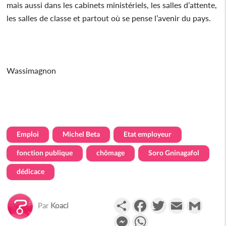
mais aussi dans les cabinets ministériels, les salles d’attente,
les salles de classe et partout où se pense l’avenir du pays.
Wassimagnon
Emploi
Michel Beta
Etat employeur
fonction publique
chômage
Soro Gninagafol
dédicace
Partager
Facebook
Twitter
Email
Gmail
Par
Koaci
Messenger
WhatsApp