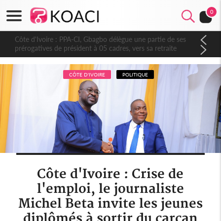
0
Côte d'Ivoire : PPA-CI, Gbagbo délègue une partie de ses
prérogatives de président à 05 cadres, vers sa retraite
politique ?
CÔTE D'IVOIRE
POLITIQUE
Côte d'Ivoire : Crise de
l'emploi, le journaliste
Michel Beta invite les jeunes
diplômés à sortir du carcan