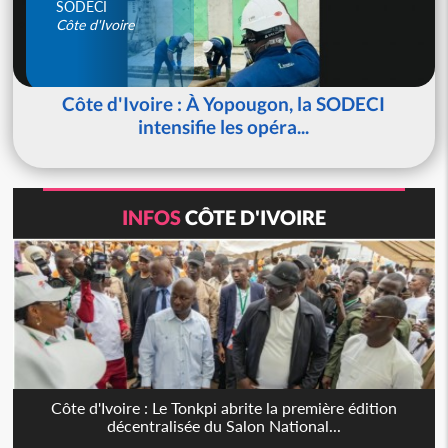
SODECI
Côte d'Ivoire
Côte d'Ivoire : À Yopougon, la SODECI
intensifie les opéra...
INFOS
CÔTE D'IVOIRE
Côte d'Ivoire : Le Tonkpi abrite la première édition
décentralisée du Salon National...