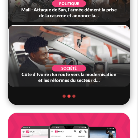
POLITIQUE
li : Attaque de San, l'armée dément la prise
Côte d'Iv
de la caserne et annonce la...
Gnl
SOCIÉTÉ
te d'Ivoire : En route vers la modernisation
Mali : L
et les réformes du secteur d...
caser