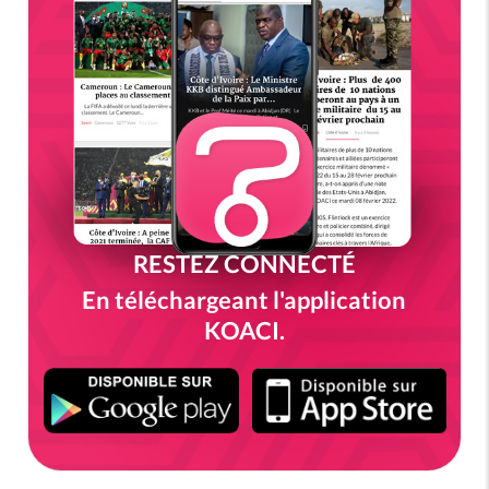
RESTEZ CONNECTÉ
En téléchargeant l'application
KOACI.