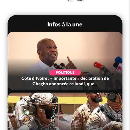
Infos à la une
POLITIQUE
te d'Ivoire : « Importante » déclaration de
Côte d'Iv
Gbagbo annoncée ce lundi, que...
édi