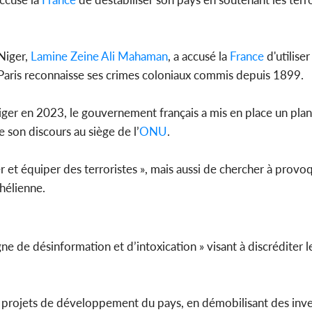
PO
Niger,
Lamine Zeine Ali Mahaman
, a accusé la
France
d'utiliser
Côte d'Ivoir
 Paris reconnaisse ses crimes coloniaux commis depuis 1899.
Mamado
conseiller d
iger en 2023, le gouvernement français a mis en place un plan
e son discours au siège de l’
ONU
.
r et équiper des terroristes », mais aussi de chercher à provoq
ahélienne.
e de désinformation et d’intoxication » visant à discréditer le
 projets de développement du pays, en démobilisant des inve