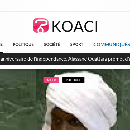
COMMUNIQUÉS
UE
POLITIQUE
SOCIÉTÉ
SPORT
bidjan, Amadou Oury Bah admire le modèle ivoirien et veut s'e
 la Guinée
NIGER
POLITIQUE