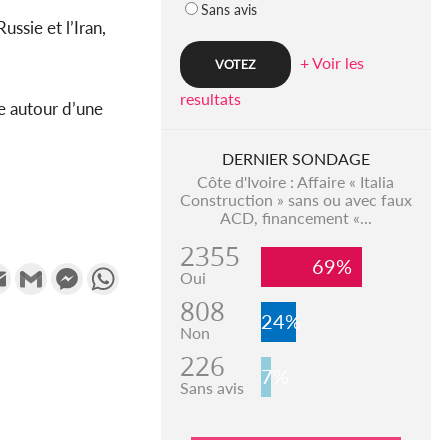
Sans avis
ssie et l’Iran,
+ Voir les
resultats
e autour d’une
DERNIER SONDAGE
Côte d'Ivoire : Affaire « Italia
Construction » sans ou avec faux
ACD, financement «...
2355
69%
k
tter
Email
Gmail
Messenger
WhatsApp
Oui
808
24%
Non
226
7%
Sans avis