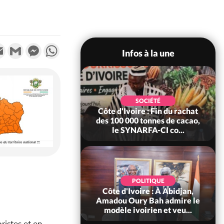
k
tter
Email
Gmail
Messenger
WhatsApp
Infos à la une
LITIQUE
SOCIÉTÉ
 : Fête nationale,
Côte d'Ivoire : Fin du rachat
uattara accorde
des 100 000 tonnes de cacao,
e à 4 661...
le SYNARFA-CI co...
LITIQUE
Ivoire : 66è
POLITIQUE
ersaire de
Côte d'Ivoire : À Abidjan,
dance, Alassane
Amadou Oury Bah admire le
ra prome...
modèle ivoirien et veu...
ristes et en