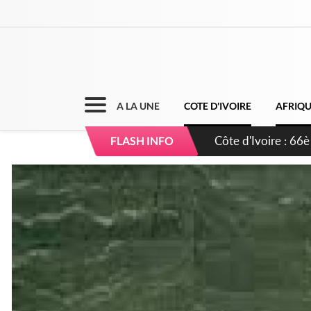
A LA UNE
COTE D'IVOIRE
AFRIQ
Côte d'Ivoire : À A
FLASH INFO
développement de