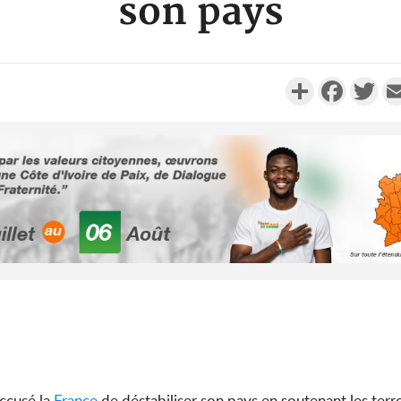
son pays
Partager
Faceboo
Twi
PO
Côte d'Ivoire
Alassane O
la grâc
PO
Côte d'
anniv
l'indépen
Ouatta
ccusé la
France
de déstabiliser son pays en soutenant les terro