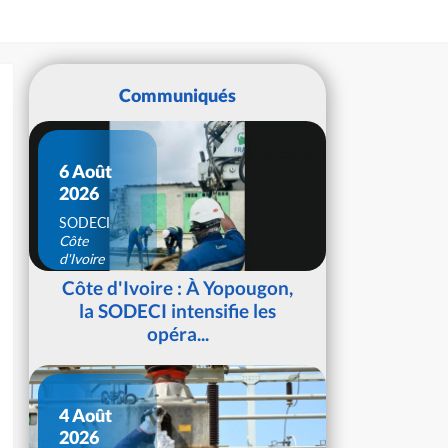
Communiqués
6 Août
2026
SODECI
Côte
d'Ivoire
Côte d'Ivoire : À Yopougon,
la SODECI intensifie les
opéra...
4 Août
2026