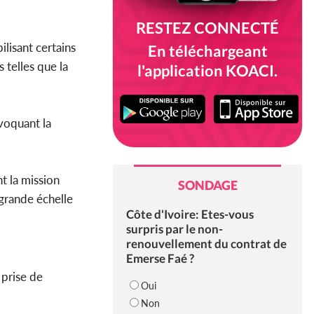
RESTEZ CONNECTÉ
lisant certains
En téléchargeant
 telles que la
l'application KOACI.
voquant la
nt la mission
SONDAGE
 grande échelle
Côte d'Ivoire: Etes-vous
surpris par le non-
renouvellement du contrat de
Emerse Faé ?
 prise de
Oui
Non