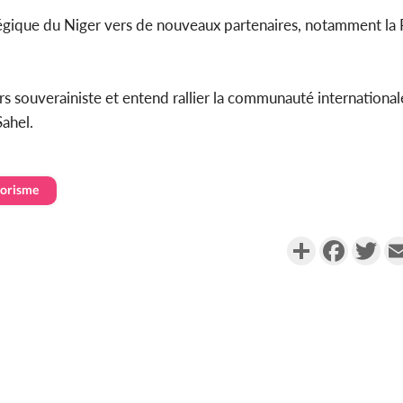
tégique du Niger vers de nouveaux partenaires, notamment la Ru
s souverainiste et entend rallier la communauté international
Sahel.
rorisme
Partager
Faceboo
Twi