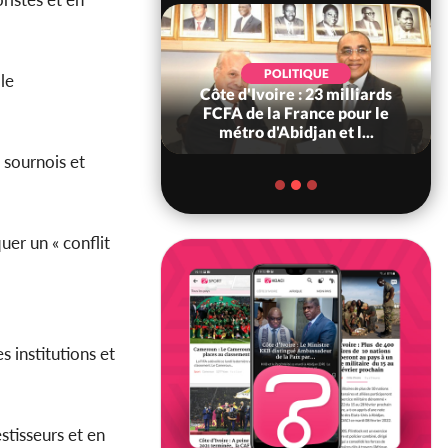
LITIQUE
POLITIQUE
 le
e : Décrispation ?
Côte d'Ivoire : 23 milliards
u Traoré ex
FCFA de la France pour le
e Soro a recou...
métro d'Abidjan et l...
 sournois et
uer un « conflit
s institutions et
stisseurs et en