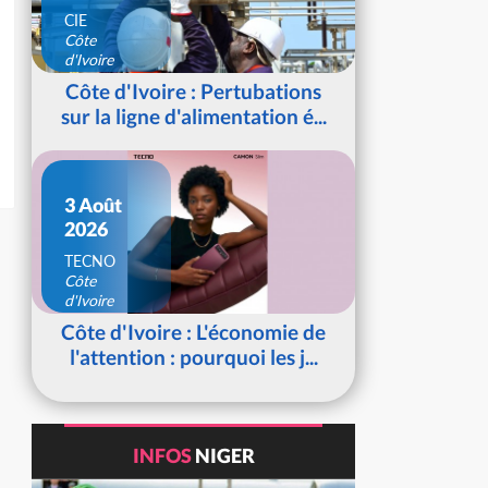
CIE
Côte
d'Ivoire
Côte d'Ivoire : Pertubations
sur la ligne d'alimentation é...
3 Août
2026
TECNO
Côte
d'Ivoire
Côte d'Ivoire : L'économie de
l'attention : pourquoi les j...
INFOS
NIGER