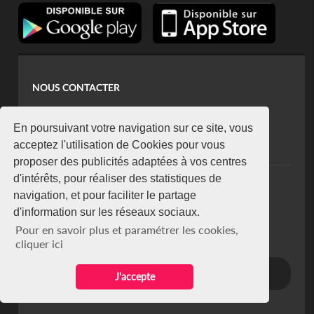
NOUS CONTACTER
contact@koaci.com
koaci@yahoo.fr
En poursuivant votre navigation sur ce site, vous
+225 07 08 85 52 93
acceptez l'utilisation de Cookies pour vous
proposer des publicités adaptées à vos centres
d'intérêts, pour réaliser des statistiques de
NEWSLETTER
navigation, et pour faciliter le partage
Restez connecté via notre newsletter
d'information sur les réseaux sociaux.
S'abonner
Pour en savoir plus et paramétrer les cookies,
Se désabonner
cliquer ici
J'accepte