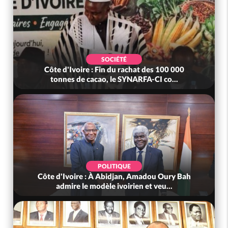
SOCIÉTÉ
Côte d'Ivoire : Fin du rachat des 100 000
tonnes de cacao, le SYNARFA-CI co...
POLITIQUE
Côte d'Ivoire : À Abidjan, Amadou Oury Bah
admire le modèle ivoirien et veu...