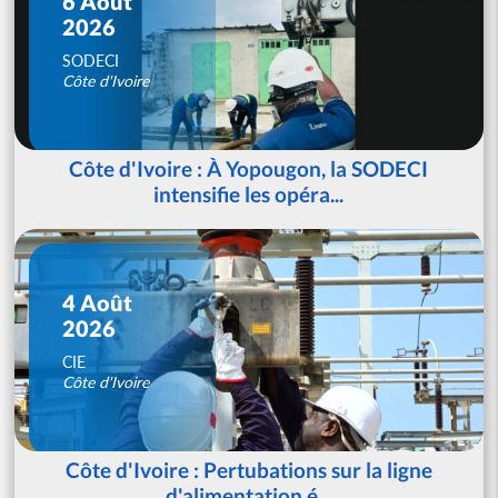
6 Août
2026
SODECI
Côte d'Ivoire
Côte d'Ivoire : À Yopougon, la SODECI
intensifie les opéra...
4 Août
2026
CIE
Côte d'Ivoire
Côte d'Ivoire : Pertubations sur la ligne
d'alimentation é...