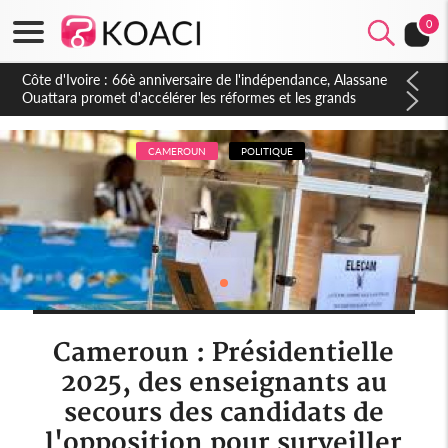
0
Côte d'Ivoire : À Abidjan, Amadou Oury Bah admire le modèle
ivoirien et veut s'en inspirer pour accélérer le développement
de la Guinée
CAMEROUN
POLITIQUE
Cameroun : Présidentielle
2025, des enseignants au
secours des candidats de
l'opposition pour surveiller