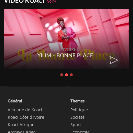
VIDEO KOACI
Voir+
RAP IVOIRE
YILIM - BONNE PLACE
Général
Thèmes
A la une de Koaci
Politique
Koaci Côte d'Ivoire
Société
Koaci Afrique
Sport
Archives Koaci
Economie