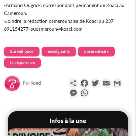
-Armand Ougock, correspondant permanent de Koaci au
Cameroun.
-Joindre la rédaction camerounaise de Koaci au 237
691154277-oucameroun@koaci.com
Surveillance
enseignants
observateurs
transparence
Partager
Facebook
Twitter
Email
Gmail
Par
Koaci
Messenger
WhatsApp
Infos à la une