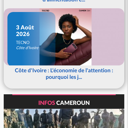
3 Août
2026
TECNO
Côte d'Ivoire
Côte d'Ivoire : L'économie de l'attention :
pourquoi les j...
INFOS
CAMEROUN