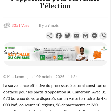
l'élection
3351 Vues
Il y a 9 mois
Partager
Facebook
Twitter
Email
Gmail
Messen
W
© Koaci.com - jeudi 09 octobre 2025 - 11:34
La surveillance effective du processus électoral constitue un
obstacle pour les partis d'opposition au Cameroun. Avec 31
670 bureaux de vote dispersés sur un vaste territoire de 475
000 km², couvrant 10 régions, 58 départements et 360