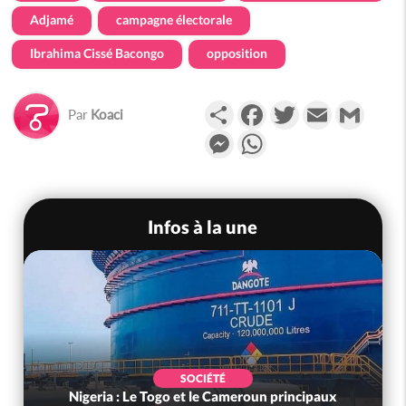
Adjamé
campagne électorale
Ibrahima Cissé Bacongo
opposition
Partager
Facebook
Twitter
Email
Gmail
Par
Koaci
Messenger
WhatsApp
Infos à la une
SOCIÉTÉ
Nigeria : Le Togo et le Cameroun principaux