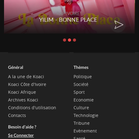
RAP IVOIRE
YILIM - BONNE PLACE
Général
Thèmes
A la une de Koaci
Politique
Koaci Côte d'Ivoire
Société
Koaci Afrique
Sport
Archives Koaci
Economie
Conditions d'utilisation
Culture
Contacts
Technologie
Tribune
Besoin d'aide ?
Evènement
Se Connecter
Santé