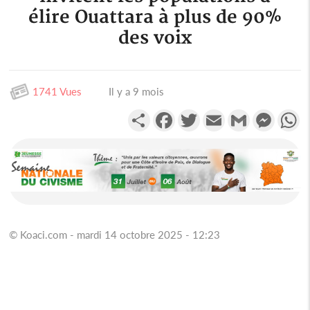
élire Ouattara à plus de 90%
des voix
1741 Vues
Il y a 9 mois
Partager
Facebook
Twitter
Email
Gmail
Messen
W
© Koaci.com - mardi 14 octobre 2025 - 12:23