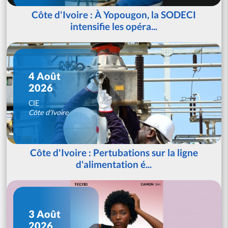
Côte d'Ivoire : À Yopougon, la SODECI
intensifie les opéra...
4 Août
2026
CIE
Côte d'Ivoire
Côte d'Ivoire : Pertubations sur la ligne
d'alimentation é...
3 Août
2026