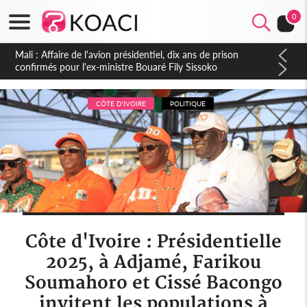
0
Nigeria : Le Togo et le Cameroun principaux acheteurs des
produits de la raffinerie Dangote en juillet
CÔTE D'IVOIRE
POLITIQUE
Côte d'Ivoire : Présidentielle
2025, à Adjamé, Farikou
Soumahoro et Cissé Bacongo
invitent les populations à