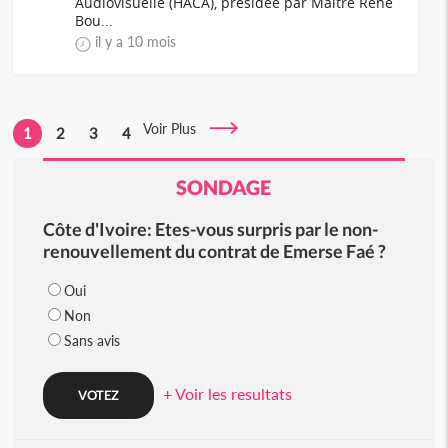
Audiovisuelle (HACA), présidée par Maître René
Bou...
il y a 10 mois
Voir Plus
1
2
3
4
SONDAGE
Côte d'Ivoire: Etes-vous surpris par le non-
renouvellement du contrat de Emerse Faé ?
Oui
Non
Sans avis
+ Voir les resultats