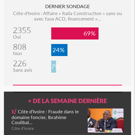
DERNIER SONDAGE
Côte d'Ivoire : Affaire « Italia Construction » sans ou
avec faux ACD, financement «...
2355
69%
Oui
808
24%
Non
226
7%
Sans avis
+ DE LA SEMAINE DERNIÈRE
1/
Côte d'Ivoire : Fraude dans le
domaine foncier, Ibrahime
Coulibal...
Côte d'Ivoire