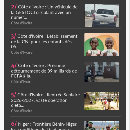
2/
Côte d'Ivoire : Un véhicule de
la GESTOCI circulant avec un
numér...
Côte d'Ivoire
3/
Côte d'Ivoire : L'établissement
de la CNI pour les enfants dès
05...
Côte d'Ivoire
4/
Côte d'Ivoire : Présumé
détournement de 39 milliards de
FCFA à la...
Côte d'Ivoire
5/
Côte d'Ivoire : Rentrée Scolaire
2026-2027, vaste opération
d'éta...
Côte d'Ivoire
6/
Niger : Frontière Bénin-Niger,
les conditions de Tiani pour sa