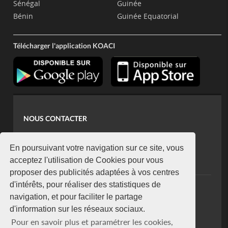
Sénégal
Guinée
Bénin
Guinée Equatorial
Télécharger l'application KOACI
NOUS CONTACTER
contact@koaci.com
koaci@yahoo.fr
En poursuivant votre navigation sur ce site, vous
+225 07 08 85 52 93
acceptez l'utilisation de Cookies pour vous
proposer des publicités adaptées à vos centres
d'intérêts, pour réaliser des statistiques de
NEWSLETTER
navigation, et pour faciliter le partage
Restez connecté via notre newsletter
d'information sur les réseaux sociaux.
S'abonner
Pour en savoir plus et paramétrer les cookies,