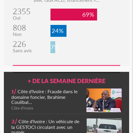
2355
69%
Oui
808
24%
Non
226
7%
Sans avis
+ DE LA SEMAINE DERNIÈRE
1/
Côte d'Ivoire : Fraude dans le
domaine foncier, Ibrahime
Coulibal...
Côte d'Ivoire
2/
Côte d'Ivoire : Un véhicule de
la GESTOCI circulant avec un
numér...