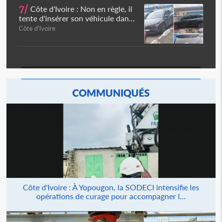
7/
Côte d'Ivoire : Non en règle, il
tente d'insérer son véhicule dan...
Côte d'Ivoire
COMMUNIQUÉS
Côte d'Ivoire : À Yopougon, la SODECI intensifie les
opérations de curage pour accompagner l...