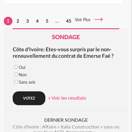
Voir Plus
1
2
3
4
5
...
45
SONDAGE
Côte d'Ivoire: Etes-vous surpris par le non-
renouvellement du contrat de Emerse Faé ?
Oui
Non
Sans avis
+ Voir les resultats
DERNIER SONDAGE
Côte d'Ivoire : Affaire « Italia Construction » sans ou
avec faux ACD, financement «...