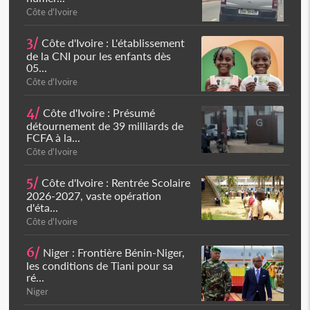
Côte d'Ivoire
3/
Côte d'Ivoire : L'établissement
de la CNI pour les enfants dès
05...
Côte d'Ivoire
4/
Côte d'Ivoire : Présumé
détournement de 39 milliards de
FCFA à la...
Côte d'Ivoire
5/
Côte d'Ivoire : Rentrée Scolaire
2026-2027, vaste opération
d'éta...
Côte d'Ivoire
6/
Niger : Frontière Bénin-Niger,
les conditions de Tiani pour sa
ré...
Niger