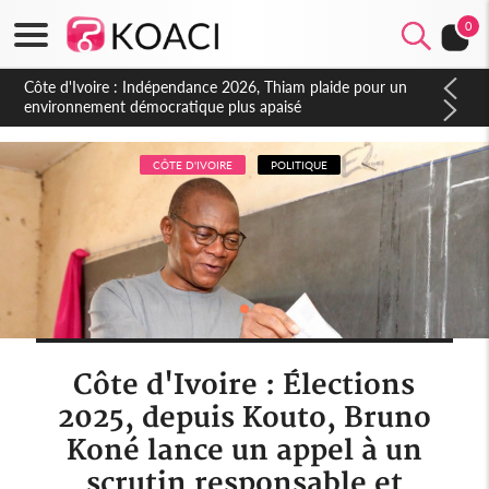
0
Côte d'Ivoire : Concours INFAS 2026, les convocations
seront disponibles à compter du samedi
CÔTE D'IVOIRE
POLITIQUE
Côte d'Ivoire : Élections
2025, depuis Kouto, Bruno
Koné lance un appel à un
scrutin responsable et