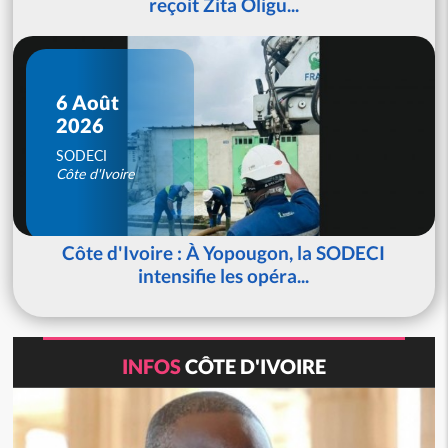
reçoit Zita Oligu...
6 Août
2026
SODECI
Côte d'Ivoire
Côte d'Ivoire : À Yopougon, la SODECI
intensifie les opéra...
INFOS
CÔTE D'IVOIRE