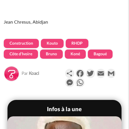
Jean Chresus, Abidjan
Construction
Kouto
RHDP
Côte d'Ivoire
Bruno
Koné
Bagoué
Partager
Facebook
Twitter
Email
Gmail
Par
Koaci
Messenger
WhatsApp
Infos à la une