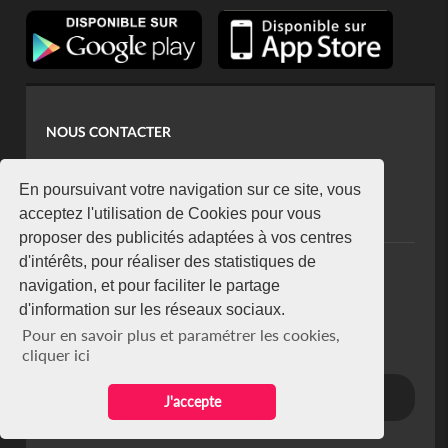
NOUS CONTACTER
contact@koaci.com
koaci@yahoo.fr
En poursuivant votre navigation sur ce site, vous
+225 07 08 85 52 93
acceptez l'utilisation de Cookies pour vous
proposer des publicités adaptées à vos centres
d'intérêts, pour réaliser des statistiques de
NEWSLETTER
navigation, et pour faciliter le partage
Restez connecté via notre newsletter
d'information sur les réseaux sociaux.
S'abonner
Pour en savoir plus et paramétrer les cookies,
Se désabonner
cliquer ici
J'accepte