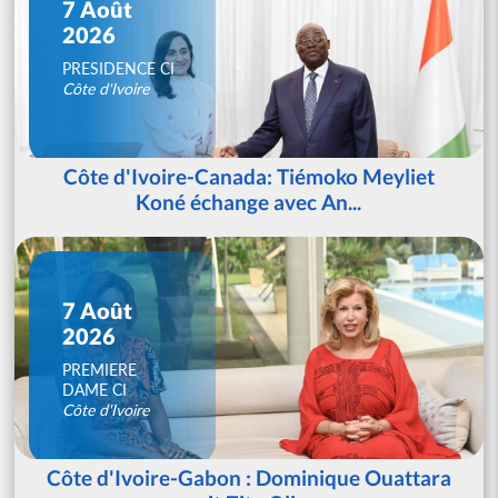
7 Août
2026
PRESIDENCE CI
Côte d'Ivoire
Côte d'Ivoire-Canada: Tiémoko Meyliet
Koné échange avec An...
7 Août
2026
PREMIERE
DAME CI
Côte d'Ivoire
Côte d'Ivoire-Gabon : Dominique Ouattara