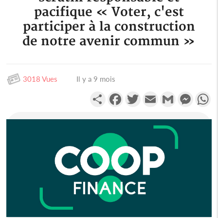
pacifique « Voter, c'est
participer à la construction
de notre avenir commun »
3018 Vues
Il y a 9 mois
Partager
Facebook
Twitter
Email
Gmail
Messen
W