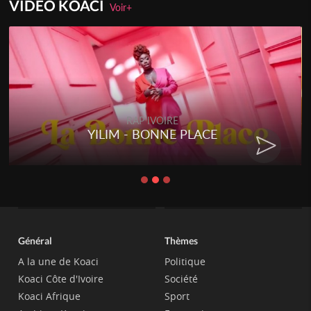
VIDEO KOACI
Voir+
RAP IVOIRE
YILIM - BONNE PLACE
Général
Thèmes
A la une de Koaci
Politique
Koaci Côte d'Ivoire
Société
Koaci Afrique
Sport