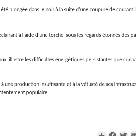
t été plongée dans le noir à la suite d’une coupure de courant 
Côte d'Ivo
2026, le di
du P
’éclairant à l’aide d’une torche, sous les regards étonnés des p
aux, illustre les difficultés énergétiques persistantes que con
à une production insuffisante et à la vétusté de ses infrastruc
ontentement populaire.
Partager
Faceboo
Twi