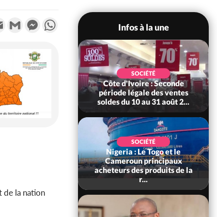
k
tter
Email
Gmail
Messenger
WhatsApp
Infos à la une
POLITIQUE
 Le ministre de la
SOCIÉTÉ
ce somme les
Côte d'Ivoire : Seconde
bles de déclarer
période légale des ventes
leur...
soldes du 10 au 31 août 2...
SOCIÉTÉ
Nigeria : Le Togo et le
SOCIÉTÉ
re : Kossandji sous
Cameroun principaux
ois morts après une
acheteurs des produits de la
t de viole...
r...
t de la nation