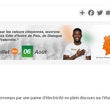
Partager
Faceboo
Twi
Sénégal :
Justi
responsa
Côte d'Ivoi
le choc, tr
nui
errompu par une panne d’électricité en plein discours sur l’éta