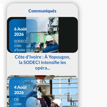
Communiqués
6 Août
2026
SODECI
Côte
d'Ivoire
Côte d'Ivoire : À Yopougon,
la SODECI intensifie les
opéra...
4 Août
2026
CIE
Côte