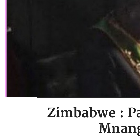
Zimbabwe : Pa
Mnang